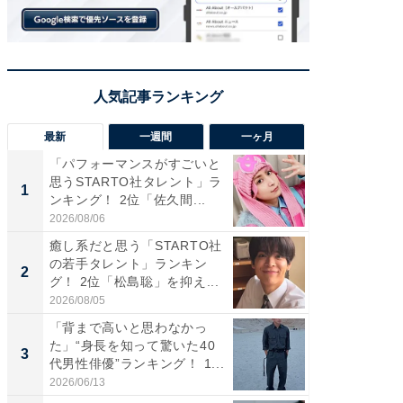
最新
一週間
一ヶ月
「パフォーマンスがすごいと
「癒し系
思うSTARTO社タレント」ラ
タレント
1
1
ンキング！ 2位「佐久間...
「井ノ原
2026/08/06
2026/08/0
癒し系だと思う「STARTO社
癒し系だ
の若手タレント」ランキン
の若手
2
2
グ！ 2位「松島聡」を抑え...
グ！ 2
2026/08/05
2026/08/0
「背まで高いと思わなかっ
ギャップ
た」“身長を知って驚いた40
RTO社
3
3
代男性俳優”ランキング！ 1...
キング！
2026/06/13
2026/08/0