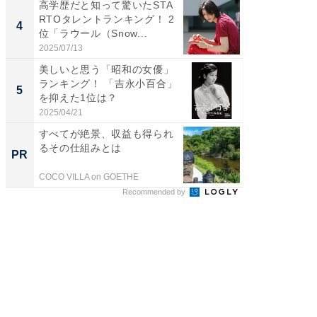
高学歴だと知って驚いたSTA
「世界で
RTOタレントランキング！ 2
ARTO
4
4
位「ラウール（Snow...
グ！ 2
2025/07/13
2026/08/0
美しいと思う「昭和の女優」
身長を知
ランキング！ 「吉永小百合」
性俳優」
5
5
を抑えた1位は？
「鈴木
倒...
2025/04/21
2026/08/0
すべてが絶景、収益も得られ
【銀座】
るその仕組みとは
の贅沢
PR
PR
COCO VILLA on GOETHE
ReFa GIN
Recommended by