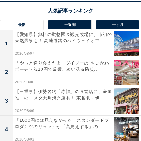
最新
一週間
一ヶ月
【愛知県】無料の動物園＆観光牧場に、市初の
天然温泉も！ 高速道路のハイウェイオア...
1
2026/08/07
「やっと巡り会えたよ」ダイソーの“ちいかわ
ポーチ”が220円で反響。ぬい活＆防災...
2
2026/08/06
【三重県】伊勢名物「赤福」の直営店に、全国
唯一のコメダ大判焼き店も！ 東名阪・伊...
3
2026/08/06
「1000円には見えなかった」スタンダードプ
ロダクツのリュックが「高見えする」の...
4
2026/08/03