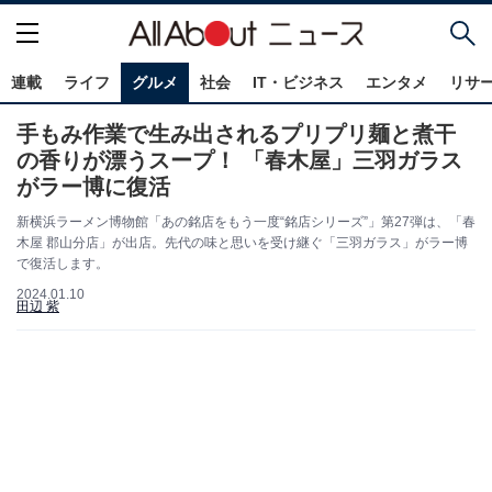
連載
ライフ
グルメ
社会
IT・ビジネス
エンタメ
リサ
手もみ作業で生み出されるプリプリ麺と煮干
の香りが漂うスープ！ 「春木屋」三羽ガラス
がラー博に復活
新横浜ラーメン博物館「あの銘店をもう一度“銘店シリーズ”」第27弾は、「春
木屋 郡山分店」が出店。先代の味と思いを受け継ぐ「三羽ガラス」がラー博
で復活します。
2024.01.10
田辺 紫