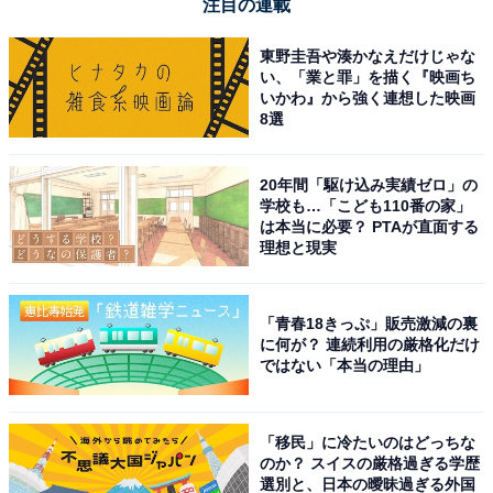
注目の連載
東野圭吾や湊かなえだけじゃな
い、「業と罪」を描く『映画ち
いかわ』から強く連想した映画
8選
20年間「駆け込み実績ゼロ」の
学校も…「こども110番の家」
は本当に必要？ PTAが直面する
理想と現実
「青春18きっぷ」販売激減の裏
に何が？ 連続利用の厳格化だけ
ではない「本当の理由」
「移民」に冷たいのはどっちな
のか？ スイスの厳格過ぎる学歴
選別と、日本の曖昧過ぎる外国