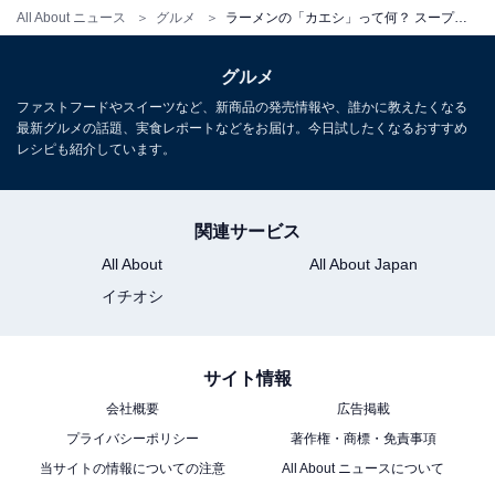
All About ニュース
グルメ
ラーメンの「カエシ」って何？ スープの重要な要素らしいけど……【ラーメン評論家が解説】
こちらもおすすめ
ラーメンの「天地返し」って何のこと？ 二郎フ
グルメ
ァンが行う「儀式」の正体とは【ラーメン評論
家が解説】
ファストフードやスイーツなど、新商品の発売情報や、誰かに教えたくなる
最新グルメの話題、実食レポートなどをお届け。今日試したくなるおすすめ
レシピも紹介しています。
関連サービス
All About
All About Japan
イチオシ
サイト情報
会社概要
広告掲載
プライバシーポリシー
著作権・商標・免責事項
当サイトの情報についての注意
All About ニュースについて