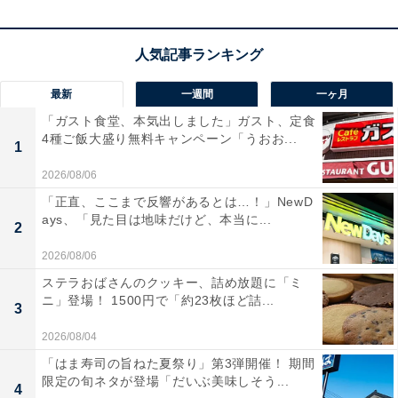
最新
一週間
一ヶ月
「ガスト食堂、本気出しました」ガスト、定食
「カエシ」とは「タレ」のこと！元々は蕎麦用
4種ご飯大盛り無料キャンペーン「うおお...
1
語？
2026/08/06
「正直、ここまで反響があるとは…！」NewD
カエシとは、簡単に言えば「タレ」のことです。
ays、「見た目は地味だけど、本当に...
2
元々は蕎麦（そば）用語で、「煮かえし」が縮まって
2026/08/06
「かえし」になったと言われています。蕎麦の場合、し
ステラおばさんのクッキー、詰め放題に「ミ
ニ」登場！ 1500円で「約23枚ほど詰...
ょうゆに味醂（みりん）、砂糖などを加えて寝かせた調
3
味料である「かえし」に、出汁（スープ）を加えて「そ
2026/08/04
ばつゆ」ができあがります。ラーメンも同様に、しょう
「はま寿司の旨ねた夏祭り」第3弾開催！ 期間
ゆをベースに作り上げたタレのことをカエシと呼んでお
限定の旬ネタが登場「だいぶ美味しそう...
4