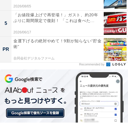
り、これに出汁（スープのベース）と香味油を混ぜてス
2026/08/05
ープができあがります。
「お値段爆上げで再登場！」ガスト、約20年
ぶりに期間限定で復刻！ 「これは食べた...
5
「カエシ」と呼ばれるのは主にしょうゆ味の場合で、塩
2026/06/17
ダレやみそダレの場合はあまり「カエシ」とは呼びませ
金運下げるの絶対やめて！9割が知らない“貯金
ん。これは、「カエシ」という言葉が蕎麦由来なためで
術”
PR
す。また、塩ダレや味噌（みそ）ダレと同様、しょうゆ
味の場合もカエシではなくしょうゆダレと呼ぶことがあ
合同会社デジタルファーム
Recommended by
りますし、簡単に「タレ」と呼んでしまうこともありま
す。