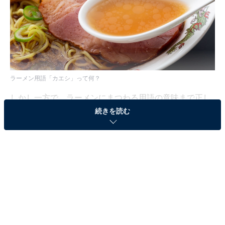
ラーメン用語「カエシ」って何？
しかし一方で、ラーメンにまつわる用語の意味まで正し
続きを読む
く理解できている人はそれほど多くないかもしれませ
ん。そんな「意外と知らないラーメン用語」の意味を、
ラーメンデータバンクの取締役会長であり、自称「日本
一ラーメンを食べた男」として多くのメディアに出演し
ている大崎裕史が解説します。
今回取り上げるラーメン用語は「カエシ」です。