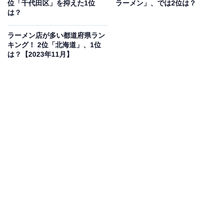
人に「カエシ」という言葉を知っているか調査を実施。
位「千代田区」を抑えた1位
ラーメン」、では2位は？
は？
その結果、「知っている」と回答した人が66％、「知ら
ない」と回答した人が34％という結果となりました。
ラーメン店が多い都道府県ラン
キング！ 2位「北海道」、1位
は？【2023年11月】
「知らない」と回答した人にどんな意味だと思うか聞い
てみたところ、「水切りの技」（40代女性／神奈川
県）、「食べている途中で温め直しをすること」（30代
女性／兵庫県）といった回答が集まりました。この中に
正解の意味はあるのでしょうか？