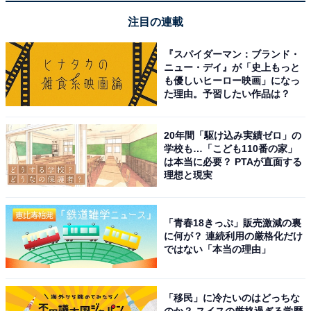
注目の連載
『スパイダーマン：ブランド・
ニュー・デイ』が「史上もっと
も優しいヒーロー映画」になっ
た理由。予習したい作品は？
「カエシ」とともにスープを作る「出汁」と「香
20年間「駆け込み実績ゼロ」の
味油」って？
学校も…「こども110番の家」
は本当に必要？ PTAが直面する
理想と現実
「カエシ」とともにスープを作る「出汁」と「香味油」
についても簡単に解説しましょう。
「青春18きっぷ」販売激減の裏
に何が？ 連続利用の厳格化だけ
出汁は「豚骨」「鶏ガラ」「煮干し」「魚介」などから
ではない「本当の理由」
作られます。あるいはそれらがミックスされて作られる
場合もあります（豚骨スープと魚介スープをブレンドし
たWスープなど）。
「移民」に冷たいのはどっちな
のか？ スイスの厳格過ぎる学歴