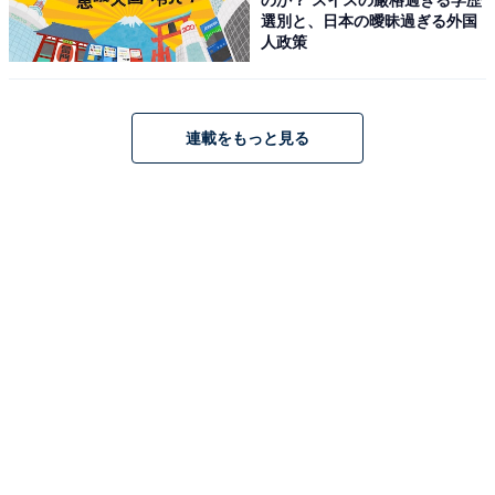
選別と、日本の曖昧過ぎる外国
香味油は「鶏油（ちーゆ）」「葱油」「海老油」「ラー
人政策
油」など、油に香り付け（うまみ付け）をしたもので
す。ラーメンの種類によってさまざまな香味油が使われ
ており、例えば、横浜家系ラーメンでは「鶏油（ちー
連載をもっと見る
ゆ）」が使われています。横浜家系ラーメンのお店で
「油多め」と頼むと、この「鶏油（ちーゆ）」が多めに
入って出てくるということです。
この記事の筆者：
大崎 裕史
株式会社ラーメンデータバンク取締役会長。28,500
杯(2023年11月末現在)を食破した自称「日本一ラー
メンを食べた男」として、メディアで幅広く活動
中。