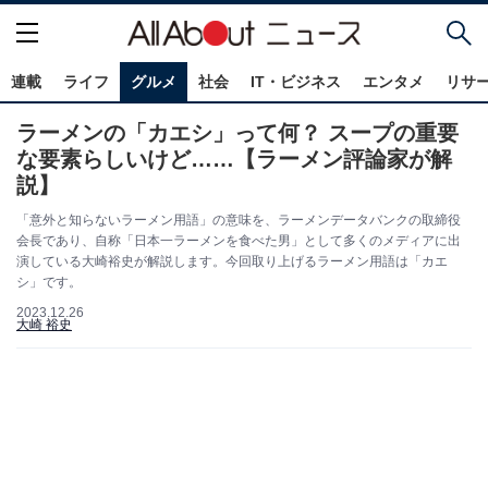
連載
ライフ
グルメ
社会
IT・ビジネス
エンタメ
リサ
ラーメンの「カエシ」って何？ スープの重要
な要素らしいけど……【ラーメン評論家が解
説】
「意外と知らないラーメン用語」の意味を、ラーメンデータバンクの取締役
会長であり、自称「日本一ラーメンを食べた男」として多くのメディアに出
演している大崎裕史が解説します。今回取り上げるラーメン用語は「カエ
シ」です。
2023.12.26
大崎 裕史