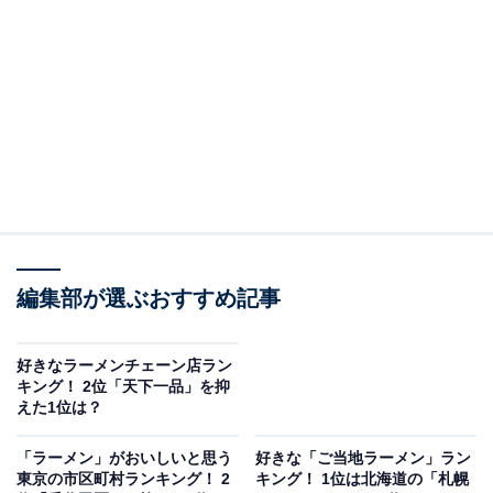
「カエシ」の認知度は？
編集部が選ぶおすすめ記事
好きなラーメンチェーン店ラン
キング！ 2位「天下一品」を抑
えた1位は？
「カエシ」という言葉を知っているか
「ラーメン」がおいしいと思う
好きな「ご当地ラーメン」ラン
All About ニュース編集部は、全国の10~70代の男女500
東京の市区町村ランキング！ 2
キング！ 1位は北海道の「札幌