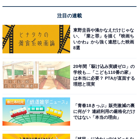
注目の連載
東野圭吾や湊かなえだけじゃな
い、「業と罪」を描く『映画ち
いかわ』から強く連想した映画
8選
20年間「駆け込み実績ゼロ」の
学校も…「こども110番の家」
こちらもおすすめ
は本当に必要？ PTAが直面する
しょうゆラーメンがおいしいと思うラーメンチ
理想と現実
ェーン店ランキング！ 2位は「幸楽苑」、1位
は？
「青春18きっぷ」販売激減の裏
に何が？ 連続利用の厳格化だけ
ではない「本当の理由」
「移民」に冷たいのはどっちな