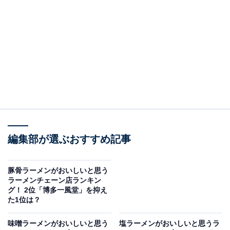
深い“こってり”濃厚スープが特徴です。
回答者からは、「こってり濃厚で、家では絶対に食べら
れない味だから。最高！ （30代女性／兵庫県）」「あの
有名なこってりスープの虜になりました（40代男性／千
葉県）」「こってりスープは元気になる（40代男性／東
京都）」などのコメントが寄せられました。
さらに、「ラーメンのジャンルを超えているから（50代
編集部が選ぶおすすめ記事
男性／山口県）」「こってりしたラーメンが病みつき
で、定期的に食べたくなる（30代女性／兵庫県）」「唯
一無二で美味しいからです（40代男性／静岡県）」など
豚骨ラーメンがおいしいと思う
ラーメンチェーン店ランキン
の声も集まりました。
グ！ 2位「博多一風堂」を抑え
た1位は？
味噌ラーメンがおいしいと思う
塩ラーメンがおいしいと思うラ