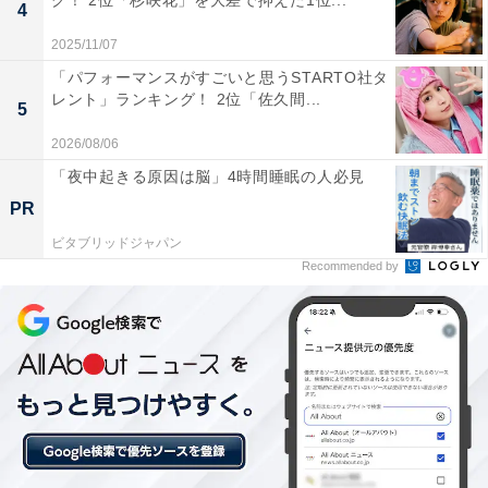
グ！ 2位「杉咲花」を大差で抑えた1位...
4
2025/11/07
※回答者のコメントは原文ママです
「パフォーマンスがすごいと思うSTARTO社タ
レント」ランキング！ 2位「佐久間...
5
この記事の筆者：福島 ゆき プロフィール
2026/08/06
アニメや漫画のレビュー、エンタメトピックスなどを中
「夜中起きる原因は脳」4時間睡眠の人必見
心に、オールジャンルで執筆中のライター。時々、店舗
PR
取材などのリポート記事も担当。All AboutおよびAll
About ニュースでのライター歴は5年。
ビタブリッドジャパン
Recommended by
次ページ
17位までのランキング結果を見る