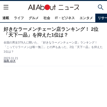
連載
ライフ
グルメ
社会
IT・ビジネス
エンタメ
リサ
好きなラーメンチェーン店ランキング！ 2位
「天下一品」を抑えた1位は？
全国の男女379人に聞いた、「好きなラーメンチェーン店」ランキング！
「こってりラーメンは唯一無二」との声もあった、2位「天下一品」を抑えた
1位は？
2023.11.21
福島 ゆき