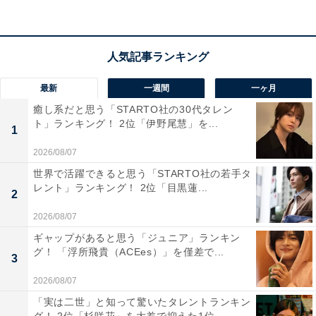
回答者からは、「シンプルで王道なラーメンが気楽で美
味しく、その他の中華料理も本格的で非常に美味しく
て、気軽に通う事ができるお店だから（30代男性／愛媛
最新
一週間
一ヶ月
県）」「ラーメンだけでなく、餃子、唐揚げなどほとん
癒し系だと思う「STARTO社の30代タレン
どが自分好みの味だから（40代男性／静岡県）」「どの
ト」ランキング！ 2位「伊野尾慧」を...
1
店舗で食べても美味しいし、その店舗しかないオリジナ
2026/08/07
ルのセットメニューがあるのも良いです（50代男性／愛
世界で活躍できると思う「STARTO社の若手タ
知県）」などのコメントが寄せられました。
レント」ランキング！ 2位「目黒蓮...
2
また、「近くにあるし、安くていつでもおいしいからで
2026/08/07
す（40代女性／千葉県）」「味と価格のバランスが良い
ギャップがあると思う「ジュニア」ランキン
グ！ 「浮所飛貴（ACEes）」を僅差で...
（50代男性／佐賀県）」「小さい頃から家族と一緒に行
3
く事があり、シンプルかつ王道な中華のメニューがどれ
2026/08/07
も大好きだから（30代男性／愛媛県）」などの声もあり
「実は二世」と知って驚いたタレントランキン
ました。