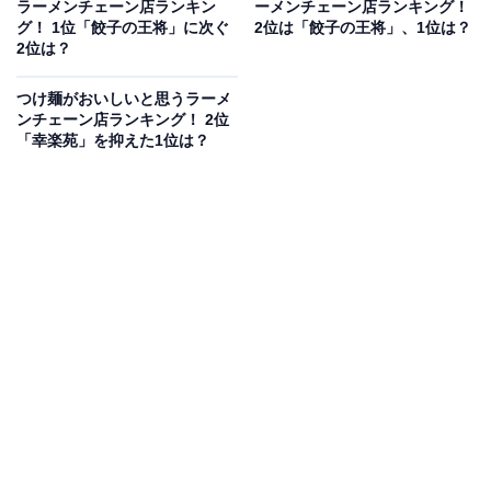
ラーメンチェーン店ランキン
ーメンチェーン店ランキング！
グ！ 1位「餃子の王将」に次ぐ
2位は「餃子の王将」、1位は？
2位は？
つけ麺がおいしいと思うラーメ
ンチェーン店ランキング！ 2位
「幸楽苑」を抑えた1位は？
第1位：餃子の王将
第1位は、「餃子の王将」。店舗名にあるように、餃子
が売りの中華料理チェーン店。全国に500店舗以上を展
開しています。ラーメンだけでなく、麺類でも焼きそば
や天津麺、一品料理や炒飯などのご飯ものなど、多彩で
豊富なメニューがそろいます。