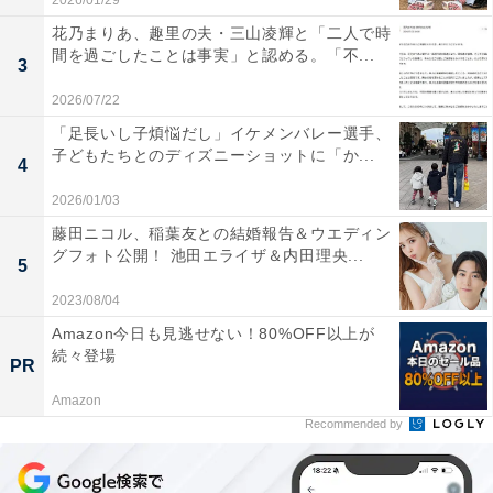
2026/01/29
花乃まりあ、趣里の夫・三山凌輝と「二人で時
間を過ごしたことは事実」と認める。「不...
3
2026/07/22
「足長いし子煩悩だし」イケメンバレー選手、
子どもたちとのディズニーショットに「か...
4
2026/01/03
藤田ニコル、稲葉友との結婚報告＆ウエディン
グフォト公開！ 池田エライザ＆内田理央...
5
2023/08/04
Amazon今日も見逃せない！80%OFF以上が
続々登場
PR
Amazon
Recommended by