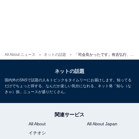
All About ニュース
ネットの話題
「司会良かったです」有吉弘行、ムキムキショットに反響！ 紅白での司会にも絶賛の声集まる
ネットの話題
国内外のSNSで話題の人＆トピックをタイムリーにお届けします。知ってる
だけでちょっと得する、なんだか楽しい気分になれる、ネット発「知ら（な
きゃ）損」ニュースが盛りだくさん。
関連サービス
All About
All About Japan
イチオシ