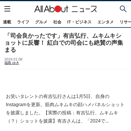
連載
ライフ
グルメ
社会
IT・ビジネス
エンタメ
リサ
「司会良かったです」有吉弘行、ムキムキシ
ョットに反響！ 紅白での司会にも絶賛の声集
まる
2024.01.08
福島 ゆき
お笑いタレントの有吉弘行さんは1月5日、自身の
Instagramを更新。筋肉ムキムキの顔ハメパネルショット
を披露しました。【実際の投稿：有吉弘行、ムキムキ
（？）ショットを披露】有吉さんは、「2024で...