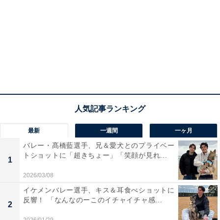
最新
一週間
一ヶ月
バレー・髙橋藍選手、兄＆愛犬とのプライベー
トショットに「超きちょー」「笑顔が見れ...
1
2026/03/08
イケメンバレー選手、キス＆耳食べショットに
反響！ 「なんなのーこのイチャイチャ感...
2