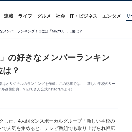
連載
ライフ
グルメ
社会
IT・ビジネス
エンタメ
リ
メンバーランキング！ 2位は「MIZYU」、1位は？
ズ」の好きなメンバーランキン
位は？
ス編集部はオリジナルのランキングを作成。この記事では、「新しい学校のリー
出典：MIZYUさん公式Instagramより）
ークした、4人組ダンスボーカルグループ「新しい学校の
画サイトで人気を集めると、テレビ番組でも取り上げられ幅広