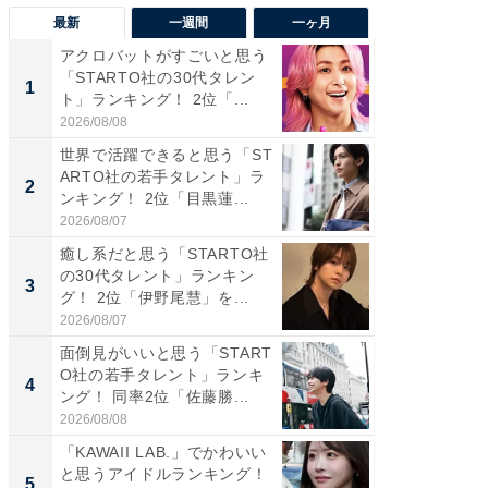
最新
一週間
一ヶ月
アクロバットがすごいと思う
癒し系だ
「STARTO社の30代タレン
の若手
1
1
ト」ランキング！ 2位「...
グ！ 2
2026/08/08
2026/08/0
世界で活躍できると思う「ST
癒し系だ
ARTO社の若手タレント」ラ
の30代
2
2
ンキング！ 2位「目黒蓮...
グ！ 2
2026/08/07
2026/08/0
癒し系だと思う「STARTO社
「パフ
の30代タレント」ランキン
思うST
3
3
グ！ 2位「伊野尾慧」を...
ンキング
2026/08/07
2026/08/0
面倒見がいいと思う「START
ギャップ
O社の若手タレント」ランキ
RTO社
4
4
ング！ 同率2位「佐藤勝...
キング！
2026/08/08
2026/08/0
「KAWAII LAB.」でかわいい
世界で活
と思うアイドルランキング！
ARTO
5
5