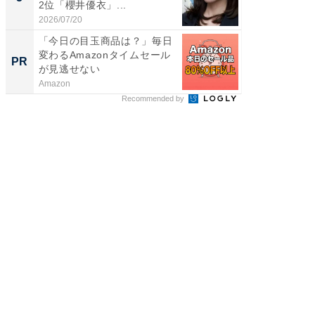
2位「櫻井優衣」...
ンキング
2026/07/20
2026/08/0
「今日の目玉商品は？」毎日
「今日
変わるAmazonタイムセール
変わるA
PR
PR
が見逃せない
が見逃
Amazon
Amazon
Recommended by