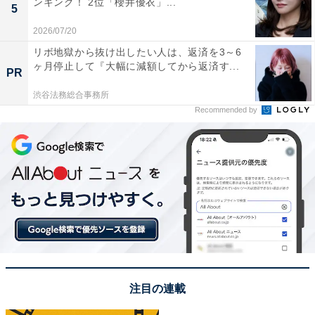
ンキング！ 2位「櫻井優衣」...
5
一気にブレークすることになり、見事に『第74回NHK紅
2026/07/20
白歌合戦』にも出場を達成。2024年1月10日時点で、
リボ地獄から抜け出したい人は、返済を3～6
『オトナブルー』のミュージックビデオは5500万再生を
ヶ月停止して『大幅に減額してから返済す...
PR
突破するなど、さらに人気を加速させています。
渋谷法務総合事務所
Recommended by
回答者からは、「最初に聞いたときパフォーマンスが衝
撃でした」（福岡県／40代女性）、「TikTokでよく流れ
てきていた印象。またテレビでもよく拝見した」（神奈
川県／10代女性）、「子どもが好き」（北海道／30代女
性）などのコメントが寄せられました。
※回答者のコメントは原文ママです
この記事の筆者：ゆるま 小林
注目の連載
長年にわたってテレビ局でバラエティ番組、情報番組な
どを制作。その後、フリーランスの編集・ライターに転