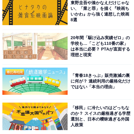
東野圭吾や湊かなえだけじゃな
身。芸能情報に精通し、週刊誌、ネットニュースでテレ
い、「業と罪」を描く『映画ち
いかわ』から強く連想した映画
ビや芸能人に関するコラムなどを執筆。編集プロダクシ
8選
ョン「ゆるま」を立ち上げる。
20年間「駆け込み実績ゼロ」の
学校も…「こども110番の家」
4位までの全ランキング結果を見
次ページ
は本当に必要？ PTAが直面する
る
理想と現実
「青春18きっぷ」販売激減の裏
に何が？ 連続利用の厳格化だけ
ではない「本当の理由」
「移民」に冷たいのはどっちな
のか？ スイスの厳格過ぎる学歴
選別と、日本の曖昧過ぎる外国
人政策