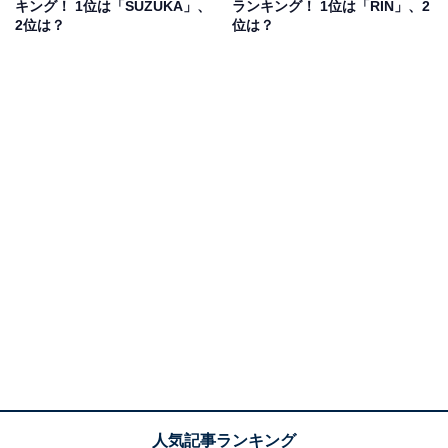
キング！ 1位は「SUZUKA」、
ランキング！ 1位は「RIN」、2
2位は？
位は？
女性）などのコメントが寄せられました。
1位：『オトナブルー』