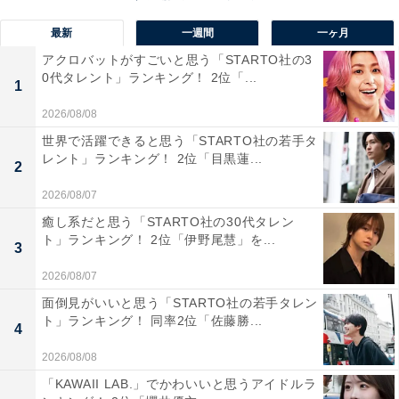
最新
一週間
一ヶ月
アクロバットがすごいと思う「STARTO社の3
0代タレント」ランキング！ 2位「...
1
2026/08/08
世界で活躍できると思う「STARTO社の若手タ
レント」ランキング！ 2位「目黒蓮...
2
2026/08/07
1位には『オトナブルー』がランクイン。2020年5月1日
癒し系だと思う「STARTO社の30代タレン
に配信限定シングルとしてリリースされた作品で、発表
ト」ランキング！ 2位「伊野尾慧」を...
3
当時はコアな音楽ファンを中心に独特なリズム感が話題
を集めました。その後、TikTokなどのSNSで取り上げら
2026/08/07
れることになり、若い世代を中心に人気を獲得。
面倒見がいいと思う「STARTO社の若手タレン
ト」ランキング！ 同率2位「佐藤勝...
4
特徴的な振り付けの「首振りダンス」をまねする動画が
2026/08/08
多く投稿され、2023年4月にはYouTubeチャンネル
「KAWAII LAB.」でかわいいと思うアイドルラ
『THE FIRST TAKE』で楽曲を披露します。この楽曲で