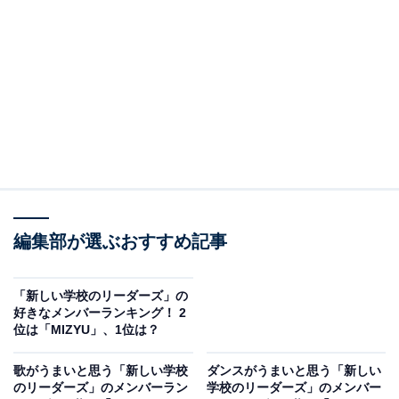
12日に配信リリースされた『一時帰国』に収録された楽
曲で、ドラマ『何かおかしい2』（テレビ東京系）の主
題歌です。ゆったりとしたダンストラックと、男女の愛
情を描いた意味深な歌詞が魅力。新しい学校のリーダー
ズらしい、唯一無二のサウンドを聞かせる楽曲としてフ
ァンから人気を集めています。
独特な世界観が見られるミュージックビデオは、ディレ
クションを吉川エリさんが担当。2023年12月13日にリリ
編集部が選ぶおすすめ記事
ースされた『一時帰国 DELUXE』にも収録され、ファン
を拡大している楽曲です。
「新しい学校のリーダーズ」の
好きなメンバーランキング！ 2
回答者からは、「TikTokで流れてきてかっこいいと思っ
位は「MIZYU」、1位は？
たから」（東京都／40代女性）、「Suki Suki lie lieのフ
歌がうまいと思う「新しい学校
ダンスがうまいと思う「新しい
レーズが癖になるから」（北海道／20代女性）、「ダン
のリーダーズ」のメンバーラン
学校のリーダーズ」のメンバー
ス構成と独特なリズムテンポが良い」（神奈川県／30代