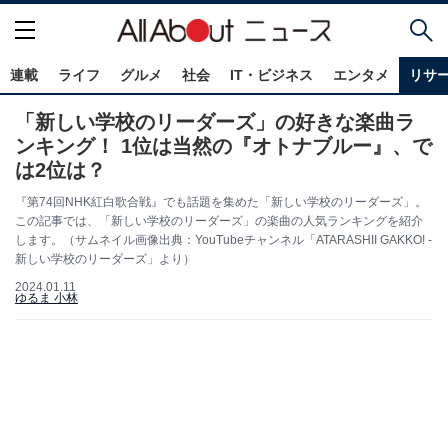
連載
ライフ
グルメ
社会
IT・ビジネス
エンタメ
リサ
「新しい学校のリーダーズ」の好きな楽曲ラ
ンキング！ 1位は当然の『オトナブルー』、で
は2位は？
『第74回NHK紅白歌合戦』でも話題を集めた「新しい学校のリーダーズ」。
この記事では、「新しい学校のリーダーズ」の楽曲の人気ランキングを紹介
します。（サムネイル画像出典：YouTubeチャンネル「ATARASHII GAKKO! -
新しい学校のリーダーズ」より）
2024.01.11
ゆるま 小林