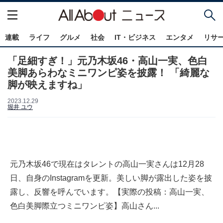
連載
ライフ
グルメ
社会
IT・ビジネス
エンタメ
リサ
「足細すぎ！」元乃木坂46・高山一実、色白
美脚あらわなミニワンピ姿を披露！ 「綺麗な
脚が映えますね」
2023.12.29
堀井 ユウ
元乃木坂46で現在はタレントの高山一実さんは12月28
日、自身のInstagramを更新。美しい脚が露出した姿を披
露し、反響を呼んでいます。【実際の投稿：高山一実、
色白美脚際立つミニワンピ姿】高山さん...