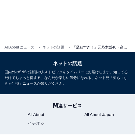
All About ニュース
ネットの話題
「足細すぎ！」元乃木坂46・高山一実、色白美脚あらわなミニワンピ姿を披露！ 「綺麗な脚が映えますね」
ネットの話題
国内外のSNSで話題の人＆トピックをタイムリーにお届けします。知ってる
だけでちょっと得する、なんだか楽しい気分になれる、ネット発「知ら（な
きゃ）損」ニュースが盛りだくさん。
関連サービス
All About
All About Japan
イチオシ