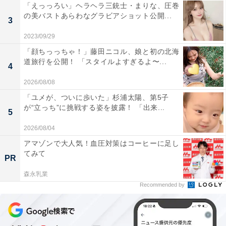
「えっっろい」ヘラヘラ三銃士・まりな、圧巻
の美バストあらわなグラビアショット公開...
3
2023/09/29
「顔ちっっちゃ！」藤田ニコル、娘と初の北海
道旅行を公開！ 「スタイルよすぎるよ〜...
4
2026/08/08
「ユメが、ついに歩いた」杉浦太陽、第5子
が“立っち”に挑戦する姿を披露！ 「出来...
5
2026/08/04
アマゾンで大人気！血圧対策はコーヒーに足し
てみて
PR
森永乳業
Recommended by