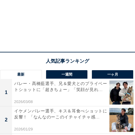
最新
一週間
一ヶ月
バレー・髙橋藍選手、兄＆愛犬とのプライベー
トショットに「超きちょー」「笑顔が見れ...
1
2026/03/08
イケメンバレー選手、キス＆耳食べショットに
反響！ 「なんなのーこのイチャイチャ感...
2
2026/01/29