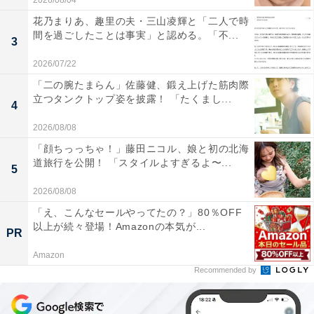
2026/08/04
花乃まりあ、趣里の夫・三山凌輝と「二人で時
間を過ごしたことは事実」と認める。「不...
3
2026/07/22
「二の腕たまらん」佐藤健、鍛え上げた筋肉際
立つタンクトップ姿を披露！ 「たくまし...
4
2026/08/08
「顔ちっっちゃ！」藤田ニコル、娘と初の北海
道旅行を公開！ 「スタイルよすぎるよ〜...
5
2026/08/08
「え、こんなセールやってたの？」80％OFF
以上が続々登場！Amazonの本気が...
PR
Amazon
Recommended by