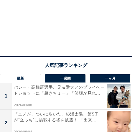
最新
一週間
一ヶ月
バレー・髙橋藍選手、兄＆愛犬とのプライベー
トショットに「超きちょー」「笑顔が見れ...
1
2026/03/08
「ユメが、ついに歩いた」杉浦太陽、第5子
が“立っち”に挑戦する姿を披露！ 「出来...
2