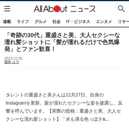
連載
ライフ
グルメ
社会
IT・ビジネス
エンタメ
リサ
「奇跡の30代」重盛さと美、大人セクシーな
濡れ髪ショットに「髪が濡れるだけで色気爆
発」とファン歓喜！
2023.12.28
堀井 ユウ
タレントの重盛さと美さんは12月27日、自身の
Instagramを更新。髪が濡れたセクシーな姿を披露し、反
響を呼んでいます。【実際の投稿：重盛さと美、大人セ
クシーな濡れ髪ショット】「水も滴る色っぽさ&...