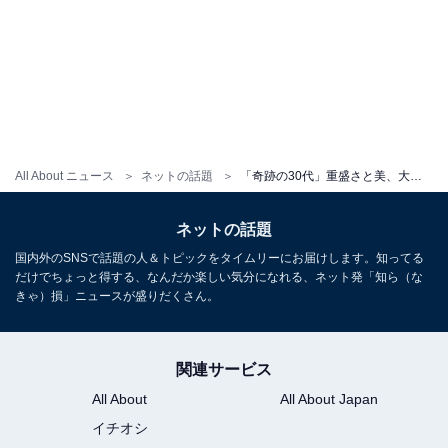
All About ニュース
ネットの話題
「奇跡の30代」重盛さと美、大人セクシーな濡れ髪ショットに「髪が濡れるだけで色気爆発」とファン歓喜！
ネットの話題
国内外のSNSで話題の人＆トピックをタイムリーにお届けします。知ってる
だけでちょっと得する、なんだか楽しい気分になれる、ネット発「知ら（な
きゃ）損」ニュースが盛りだくさん。
関連サービス
All About
All About Japan
イチオシ