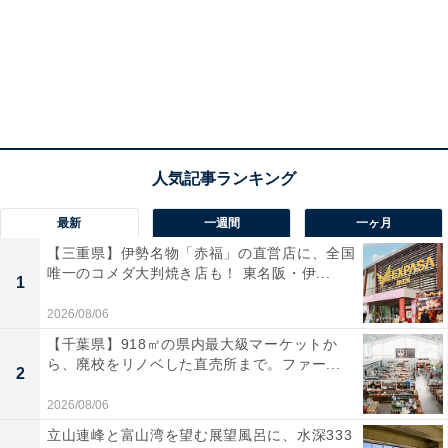
最新
一週間
一ヶ月
【三重県】伊勢名物「赤福」の直営店に、全国
唯一のコメダ大判焼き店も！ 東名阪・伊...
1
2026/08/06
【千葉県】918㎡の県内最大級マーケットか
ら、廃校をリノベした直売所まで。ファー...
2
2026/08/06
立山連峰と富山湾を望む展望風呂に、水深333