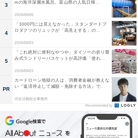
mの海洋深層水風呂。富山県の人気日帰...
3
2026/08/06
「1000円には見えなかった」スタンダードプ
ロダクツのリュックが「高見えする」の...
4
2026/08/03
「これ絶対に便利なやつや」ダイソーの折り畳
み式ランドリーバスケットが高評価「使わ...
5
2026/08/03
カードローン地獄の人は、消費者金融が教えな
い『返済停止して減額・免除する方法』で...
PR
渋谷法務総合事務所
Recommended by