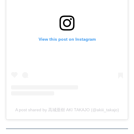
View this post on Instagram
A post shared by 高城亜樹 AKI TAKAJO (@akiii_takajo)