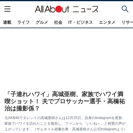
連載
ライフ
グルメ
社会
IT・ビジネス
エンタメ
リサ
「子連れハワイ」高城亜樹、家族でハワイ満
喫ショット！ 夫でプロサッカー選手・高橋祐
治は撮影係？
元AKB48でタレントの高城亜樹さんは12月25日、自身のInstagramを更新。
家族でハワイを訪れたことを報告し、ファンから「いいね～」と称賛の声が
上がっています。（サムネイル画像出典：高城亜樹さん公式Instagramより）