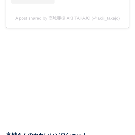
A post shared by 高城亜樹 AKI TAKAJO (@akiii_takajo)