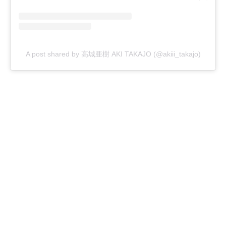
A post shared by 高城亜樹 AKI TAKAJO (@akiii_takajo)