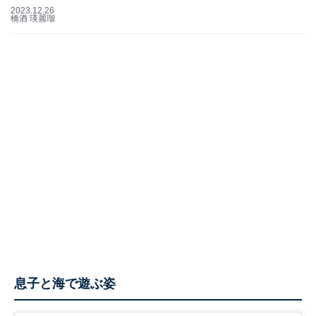
2023.12.26
橋酒 瑛麗瑠
息子と海で遊ぶ姿