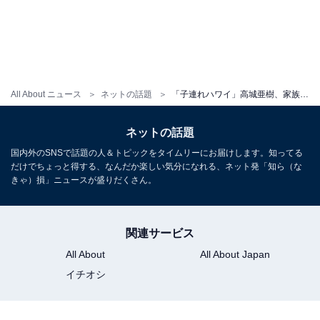
All About ニュース
ネットの話題
「子連れハワイ」高城亜樹、家族でハワイ満喫ショット！ 夫でプロサッカー選手・高橋祐治は撮影係？
ネットの話題
国内外のSNSで話題の人＆トピックをタイムリーにお届けします。知ってる
だけでちょっと得する、なんだか楽しい気分になれる、ネット発「知ら（な
きゃ）損」ニュースが盛りだくさん。
関連サービス
All About
All About Japan
イチオシ