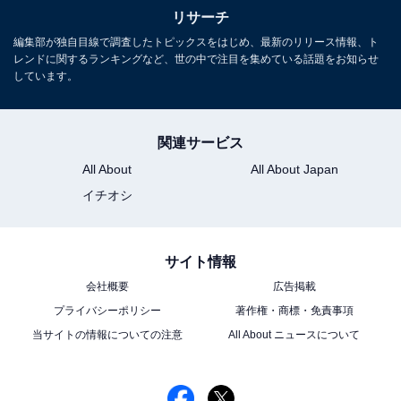
リサーチ
この記事の筆者：ゆるま 小林
編集部が独自目線で調査したトピックスをはじめ、最新のリリース情報、ト
レンドに関するランキングなど、世の中で注目を集めている話題をお知らせ
長年にわたってテレビ局でバラエティ番組、情報番組な
しています。
どを制作。その後、フリーランスの編集・ライターに転
身。芸能情報に精通し、週刊誌、ネットニュースでテレ
ビや芸能人に関するコラムなどを執筆。編集プロダクシ
関連サービス
ョン「ゆるま」を立ち上げる。
All About
All About Japan
イチオシ
10位までの全ランキング結果を見
次ページ
る
サイト情報
会社概要
広告掲載
プライバシーポリシー
著作権・商標・免責事項
当サイトの情報についての注意
All About ニュースについて