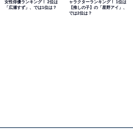
女性俳優ランキング！ 2位は
ャラクターランキング！ 1位は
す。赤坂アカさんの漫画が原作で、平野紫耀さんと橋本
「広瀬すず」、では1位は？
【推しの子】の「星野アイ」、
さんで映画化。2人の人気の高さもあり大ヒットした作
では2位は？
品で、続編の『かぐや様は告らせたい～天才たちの恋愛
頭脳戦～ ファイナル』も公開されました。
エリートたちが集まる私立学園が舞台のラブコメディー
作品で、橋本さんが演じた「かぐや」は主人公の1人。
文武両道で容姿端麗な上に、大財閥令嬢で生徒会副会長
という全てを兼ね備えているキャラクターです。
美しいビジュアルの橋本さんにピッタリで、高すぎるプ
ライドが邪魔して恋に素直になれない「かぐや」がハマ
り役でした。
回答者からは、「ツンデレのイメージが役にハマってい
て、見た目の可愛さもあいまってとてもピッタリの役」