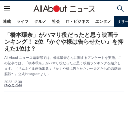
連載
ライフ
グルメ
社会
IT・ビジネス
エンタメ
リサ
「橋本環奈」がハマり役だったと思う映画ラ
ンキング！ 2位『かぐや様は告らせたい』を抑
えた1位は？
All About ニュース編集部では、橋本環奈さんに関するアンケートを実施。こ
の記事では、「橋本環奈」がハマり役だったと思う映画ランキングを紹介し
ます。（サムネイル画像出典：『かぐや様は告らせたい〜天才たちの恋愛頭
脳戦〜』公式Instagramより）
2023.12.30
ゆるま 小林