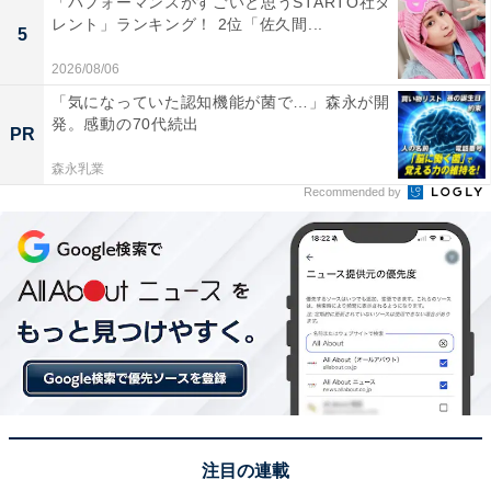
「パフォーマンスがすごいと思うSTARTO社タ
1位：『銀魂』（神楽 役）
レント」ランキング！ 2位「佐久間...
5
2026/08/06
「気になっていた認知機能が菌で…」森永が開
発。感動の70代続出
PR
森永乳業
Recommended by
View this post on Instagram
注目の連載