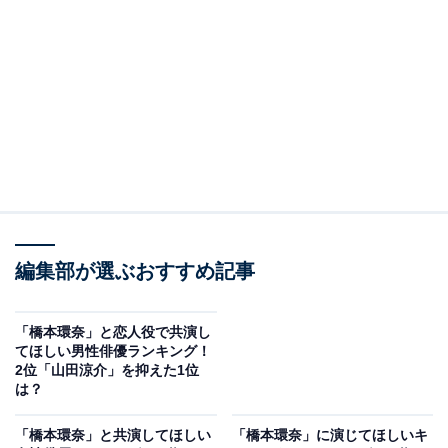
View this post on Instagram
編集部が選ぶおすすめ記事
「橋本環奈」と恋人役で共演し
A post shared by 映画『かぐや様は告らせたい〜天才たちの恋愛頭脳
てほしい男性俳優ランキング！
2位「山田涼介」を抑えた1位
は？
2位にランクインしたのは、『かぐや様は告らせたい〜
天才たちの恋愛頭脳戦〜』に登場した「四宮かぐや」で
「橋本環奈」と共演してほしい
「橋本環奈」に演じてほしいキ