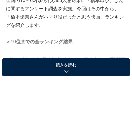
全国の10～60代の男女363人を対象に「橋本環奈」さん
に関するアンケート調査を実施。今回はその中から、
「橋本環奈さんがハマり役だったと思う映画」ランキン
グを紹介します。
＞10位までの全ランキング結果
2位：『かぐや様は告らせたい〜天才たちの恋愛頭
続きを読む
脳戦〜』（四宮かぐや 役）