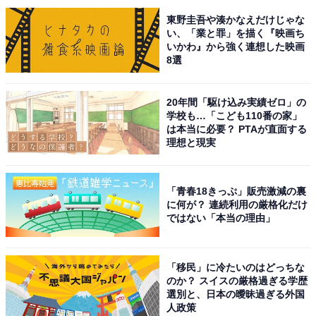
東野圭吾や湊かなえだけじゃな
い、「業と罪」を描く『映画ち
いかわ』から強く連想した映画
8選
A post shared by 映画『銀魂2』公式 (@gintamafilm)
20年間「駆け込み実績ゼロ」の
学校も…「こども110番の家」
1位にランクインしたのは、『銀魂』に登場した「神
は本当に必要？ PTAが直面する
理想と現実
楽」でした。空知英秋さんの大ヒット漫画が原作であ
り、小栗旬さんが主演で実写映画化。良質なコメディー
作品を作り続ける福田雄一さんが監督を務め、映画はど
「青春18きっぷ」販売激減の裏
に何が？ 連続利用の厳格化だけ
れも大ヒットを記録しています。
ではない「本当の理由」
橋本さんが演じた神楽は、コミカルな設定でシリーズ屈
指の人気キャラクター。かわいらしいビジュアルのヒロ
「移民」に冷たいのはどっちな
のか？ スイスの厳格過ぎる学歴
インながら、チャイナ服を着て片言のおかしな日本語を
選別と、日本の曖昧過ぎる外国
話し作品の中で暴れまわります。
人政策