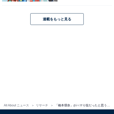
ときには暴言を放ち、大食いして豪快に吐くなど規格外
のキャラで、橋本さんの振り切れた演技が話題を集めま
連載をもっと見る
した。
回答者からは、「神楽ちゃん役は、彼女以外いないので
はないのかと思う位ハマってました。中国娘っぽい髪型
も似合ってました」（青森県／50代女性）、「かわいい
顔をしているのにしっかりと神楽の特徴を演技している
ところが良かった」（大阪府／30代女性）、「神楽の変
顔をちゃんと実演していて、観ていておもしろかった」
（東京都／30代女性）などのコメントが寄せられまし
た。
All About ニュース
リサーチ
「橋本環奈」がハマり役だったと思う映画ランキング！ 2位『かぐや様は告らせたい』を抑えた1位は？
※回答者のコメントは原文ママです