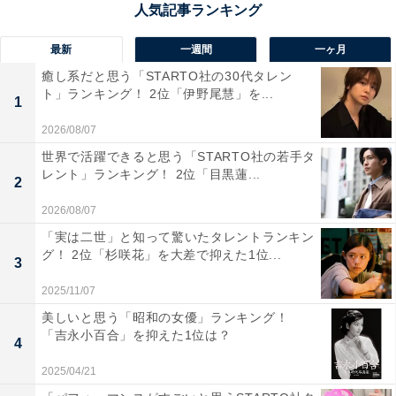
（愛知県／20代女性）、「可愛いけどちょっとズボラ、
という役がぴったり」（神奈川県／30代男性）、「かわ
最新
一週間
一ヶ月
いいが溢れ出していてよかったです」（東京都／40代女
癒し系だと思う「STARTO社の30代タレン
性）などのコメントが寄せられました。
ト」ランキング！ 2位「伊野尾慧」を...
1
2026/08/07
世界で活躍できると思う「STARTO社の若手タ
レント」ランキング！ 2位「目黒蓮...
2
2026/08/07
「実は二世」と知って驚いたタレントランキン
グ！ 2位「杉咲花」を大差で抑えた1位...
3
2025/11/07
美しいと思う「昭和の女優」ランキング！
「吉永小百合」を抑えた1位は？
4
2025/04/21