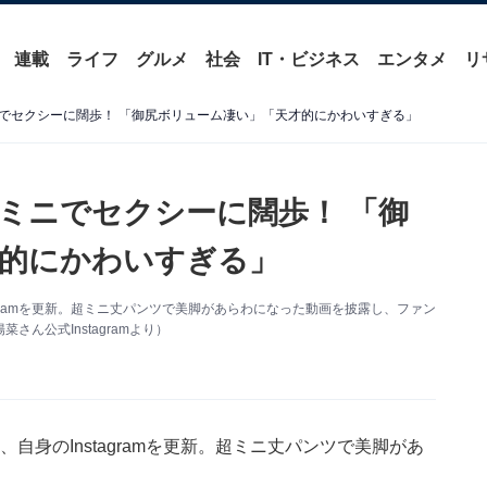
連載
ライフ
グルメ
社会
IT・ビジネス
エンタメ
リ
でセクシーに闊歩！ 「御尻ボリューム凄い」「天才的にかわいすぎる」
ミニでセクシーに闊歩！ 「御
的にかわいすぎる」
tagramを更新。超ミニ丈パンツで美脚があらわになった動画を披露し、ファン
ん公式Instagramより）
、自身のInstagramを更新。超ミニ丈パンツで美脚があ