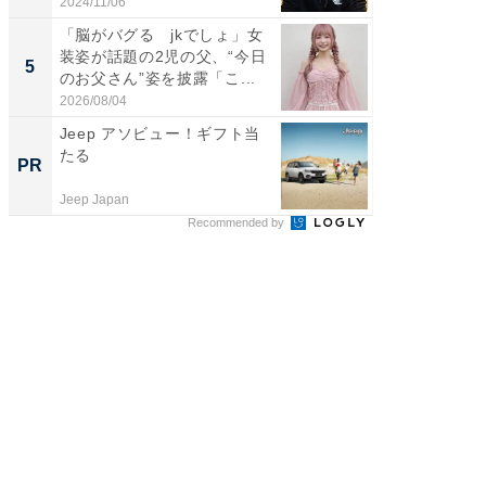
刃...
2024/11/06
2026/08/0
「脳がバグる jkでしょ」女
「2人と
装姿が話題の2児の父、“今日
團十郎
5
5
のお父さん”姿を披露「こ...
「後ろ
「...
2026/08/04
2026/08/0
Jeep アソビュー！ギフト当
GOETH
たる
を組み
PR
PR
Jeep Japan
FINCHI o
Recommended by