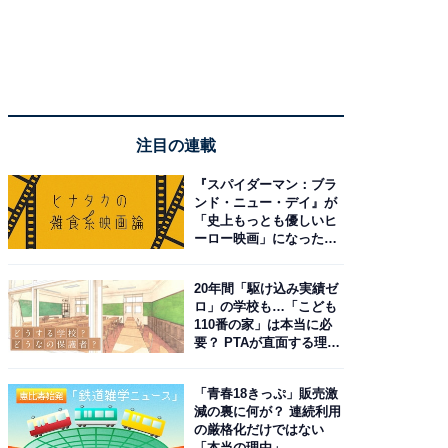
注目の連載
『スパイダーマン：ブラ
ンド・ニュー・デイ』が
「史上もっとも優しいヒ
ーロー映画」になった理
由。予習したい作品は？
20年間「駆け込み実績ゼ
ロ」の学校も…「こども
110番の家」は本当に必
要？ PTAが直面する理想
と現実
「青春18きっぷ」販売激
減の裏に何が？ 連続利用
の厳格化だけではない
「本当の理由」