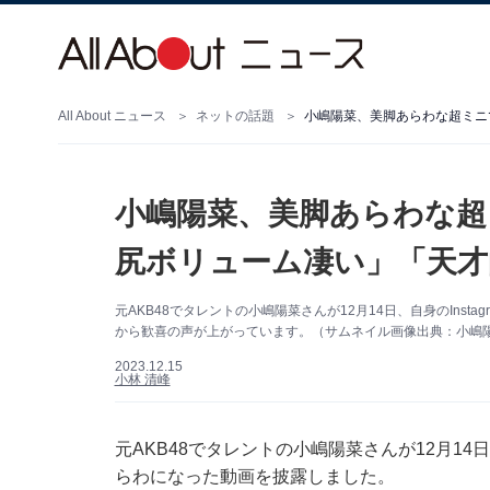
All About ニュース
ネットの話題
小嶋陽菜、美脚あらわな超ミニ
小嶋陽菜、美脚あらわな超
尻ボリューム凄い」「天才
元AKB48でタレントの小嶋陽菜さんが12月14日、自身のIns
から歓喜の声が上がっています。（サムネイル画像出典：小嶋陽菜さ
2023.12.15
小林 清峰
元AKB48でタレントの小嶋陽菜さんが12月14日
らわになった動画を披露しました。