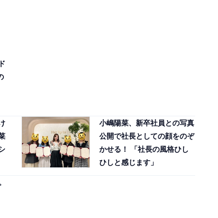
ド
の
け
小嶋陽菜、新卒社員との写真
菜
公開で社長としての顔をのぞ
シ
かせる！ 「社長の風格ひし
ひしと感じます」
。