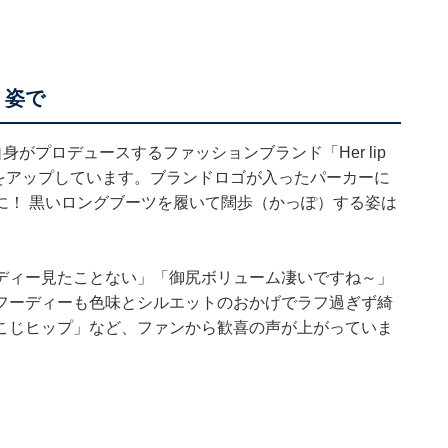
」姿で
んは、自身がプロデュースするファッションブランド「Her lip
をアップしています。ブランドロゴが入ったパーカーに
に！ 黒いロングブーツを履いて闊歩（かっぽ）する姿は
ディー見たことない」「御尻ボリューム凄いですね～」
フーディーも色味とシルエットのおかげでラフ過ぎず綺
こじヒップ」など、ファンから歓喜の声が上がっていま