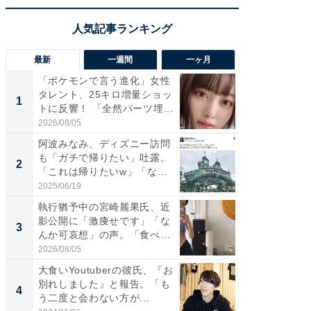
最新
一週間
一ヶ月
「ポケモンで言う進化」女性
「さす
タレント、25キロ増量ショッ
は」高
1
1
トに反響！ 「全然パーツ埋...
災地を
「カ...
2026/08/05
2026/08/0
阿波みなみ、ディズニー訪問
「女の
も「ガチで帰りたい」吐露。
介、バ
2
2
「これは帰りたいw」「なん
らのプレ
ち...
愛...
2025/06/19
2026/08/0
執行猶予中の宮崎麗果氏、近
「好感
影公開に「激痩せです」「な
や、“マ
3
3
んか可哀想」の声。「食べら
画変更
れ...
財...
2026/08/05
2026/07/3
大食いYoutuberの彼氏、『お
「脚が
別れしました』と報告。「も
横川尚
4
4
う二度と会わない方が...
ムキな姿