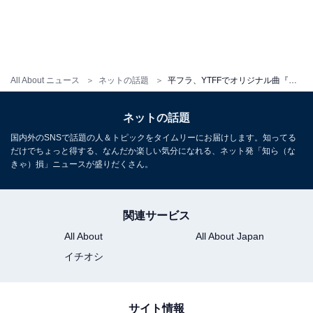
All About ニュース
ネットの話題
平フラ、YTFFでオリジナル曲『スーパーヒロイン』を初披露。YouTube Japan公式も「最高のステージ」と絶賛
ネットの話題
国内外のSNSで話題の人＆トピックをタイムリーにお届けします。知ってる
だけでちょっと得する、なんだか楽しい気分になれる、ネット発「知ら（な
きゃ）損」ニュースが盛りだくさん。
関連サービス
All About
All About Japan
イチオシ
サイト情報