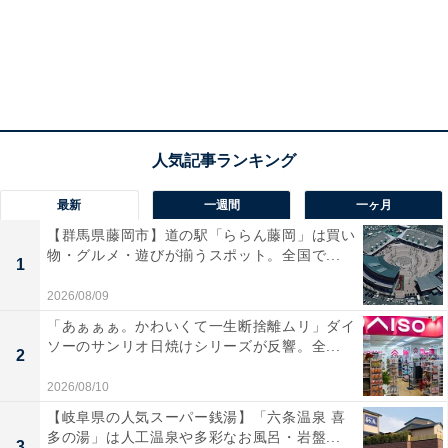
最新
一週間
一ヶ月
【群馬県藤岡市】道の駅「ららん藤岡」は買い
物・グルメ・遊びが揃うスポット。全国で...
1
2026/08/09
「あぁぁぁ。かわいくて一生断捨離ムリ」ダイ
ソーのサンリオ日焼けシリーズが反響。全...
2
2026/08/10
【岐阜県の人気スーパー銭湯】「六条温泉 喜
多の湯」は人工温泉や多彩なお風呂・岩盤...
3