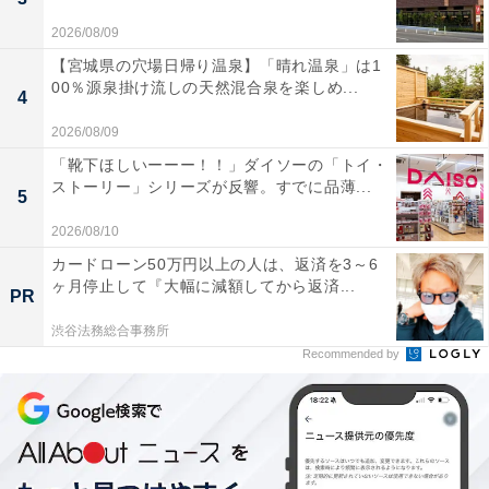
2026/08/09
【宮城県の穴場日帰り温泉】「晴れ温泉」は1
00％源泉掛け流しの天然混合泉を楽しめ...
4
2026/08/09
「靴下ほしいーーー！！」ダイソーの「トイ・
ストーリー」シリーズが反響。すでに品薄...
5
2026/08/10
カードローン50万円以上の人は、返済を3～6
ヶ月停止して『大幅に減額してから返済...
PR
渋谷法務総合事務所
Recommended by