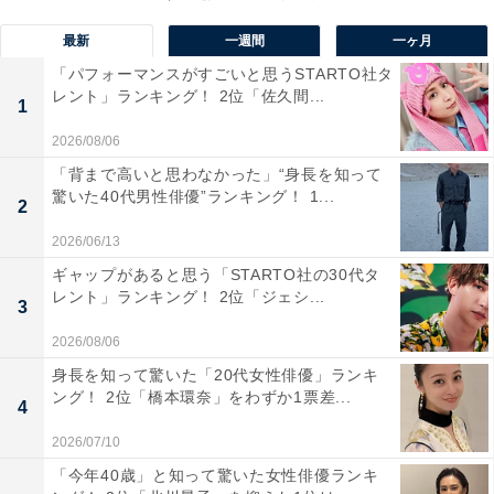
最新
一週間
一ヶ月
「パフォーマンスがすごいと思うSTARTO社タ
レント」ランキング！ 2位「佐久間...
1
2026/08/06
「背まで高いと思わなかった」“身長を知って
驚いた40代男性俳優”ランキング！ 1...
2
2026/06/13
ギャップがあると思う「STARTO社の30代タ
レント」ランキング！ 2位「ジェシ...
3
第1位：きのう何食べた？ season2
2026/08/06
身長を知って驚いた「20代女性俳優」ランキ
ング！ 2位「橋本環奈」をわずか1票差...
4
2026/07/10
「今年40歳」と知って驚いた女性俳優ランキ