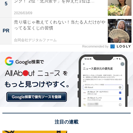
ング！ 2位「北川景子」を抑えた1位は...
5
2026/03/09
売り場じゃ教えてくれない！当たる人だけがや
ってる宝くじの習慣
PR
合同会社デジタルファーム
Recommended by
View this post on Instagram
A post shared by 「きのう何食べた？ season2」公式 (@movie_na
注目の連載