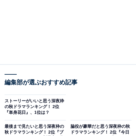
A post shared by 金曜ナイトドラマ｢今日からヒットマン｣【公式】 (@
編集部が選ぶおすすめ記事
2位は、テレビ朝日系「金曜ナイトドラマ」枠で放送の
『今日からヒットマン』でした。
ストーリーがいいと思う深夜枠
の秋ドラマランキング！ 2位
『単身花日』、1位は？
平凡なサラリーマンの稲葉十吉が、ある日突然伝説の殺
し屋の名を継ぐという、日常の風景と映画のようなハー
最後まで見たいと思う深夜枠の
脇役が豪華だと思う深夜枠の秋
ドボイルドを行き来する二重生活を描いています。
秋ドラマランキング！ 2位『ブ
ドラマランキング！ 2位『今日