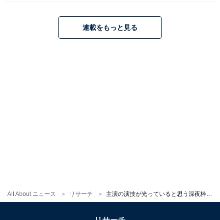
ンジが、とても自然で素敵で良いなと思います」（50代
女性／愛知県）という声がありました。
連載をもっと見る
※回答者のコメントは原文ママです
10位までの全ランキング結果を見
次ページ
る
All About ニュース
リサーチ
主演の演技が光っていると思う深夜枠の秋ドラマランキング！ 1位『きのう何食べた？ season2』、2位は？