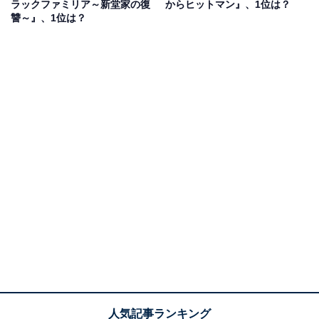
ラックファミリア～新堂家の復
からヒットマン』、1位は？
讐～』、1位は？
原作は、むとうひろしさんの人気漫画で、『週刊漫画ゴ
ラク』（日本文芸社）にて2005年から2015年まで連載さ
れました。
これまでにも武田真治さん主演による映画化、要潤さん
主演によるWebドラマ化がありましたが、今回は相葉雅
紀さんが主人公の稲葉十吉を演じました。
回答者コメントからは、「巻き込まれていく主人公を、
テンション高く演じる相葉雅紀の芝居にスカッとするか
ら」（60代女性／東京都）、「相葉さんが銃を持つのが
似合うからです」（30代男性／神奈川県）という声があ
りました。