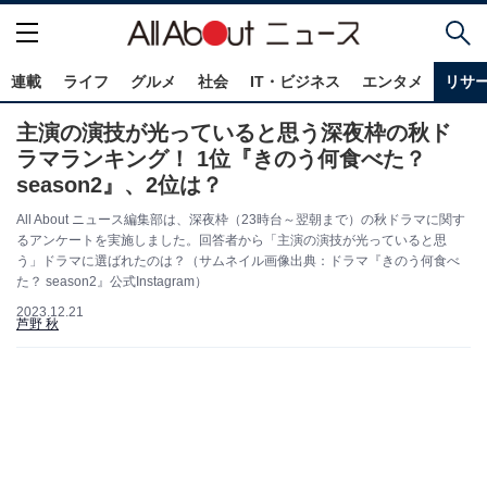
連載
ライフ
グルメ
社会
IT・ビジネス
エンタメ
リサ
主演の演技が光っていると思う深夜枠の秋ド
ラマランキング！ 1位『きのう何食べた？
season2』、2位は？
All About ニュース編集部は、深夜枠（23時台～翌朝まで）の秋ドラマに関す
るアンケートを実施しました。回答者から「主演の演技が光っていると思
う」ドラマに選ばれたのは？（サムネイル画像出典：ドラマ『きのう何食べ
た？ season2』公式Instagram）
2023.12.21
芦野 秋