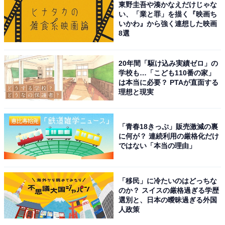
東野圭吾や湊かなえだけじゃな
1位は、テレビ東京系の「ドラマ24」枠で放送されてい
い、「業と罪」を描く『映画ち
る『きのう何食べた？ season2』でした。
いかわ』から強く連想した映画
8選
よしながふみさんによる漫画が原作で、2019年からのテ
レビ放送に加え、映画化もされた人気ドラマの第2シー
20年間「駆け込み実績ゼロ」の
学校も…「こども110番の家」
ズンです。
は本当に必要？ PTAが直面する
理想と現実
西島秀俊さんが演じるシロさん（筧史朗）と、内野聖陽
さんが演じるケンジ（矢吹賢二）の同居生活を中心に話
「青春18きっぷ」販売激減の裏
が進んでいきますが、とてもまじめで倹約家であるシロ
に何が？ 連続利用の厳格化だけ
ではない「本当の理由」
さんに対して、自由奔放でかわいらしいケンジという対
比におもわずほっこりしてしまう作品です。
「移民」に冷たいのはどっちな
回答者コメントからは、「シーズン1から、さらに演技
のか？ スイスの厳格過ぎる学歴
選別と、日本の曖昧過ぎる外国
力がパワーアップしてる気がします」（40代女性／兵庫
人政策
県）、「西島秀俊さんのシロさんと、内野聖陽さんのケ