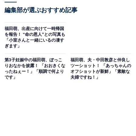
編集部が選ぶおすすめ記事
福田萌、出産に向けて一時帰国
を報告！ “命の恩人”との写真も
「小室さんと一緒にいるの凄す
ぎます」
第3子妊娠中の福田萌、ぽっこ
福田萌、夫・中田敦彦と仲良し
りおなかを披露！ 「おおきくな
ツーショット！ 「あっちゃんの
ったねぇー！」「順調で何より
オフショットが新鮮」「素敵な
です」
夫婦ですね！」