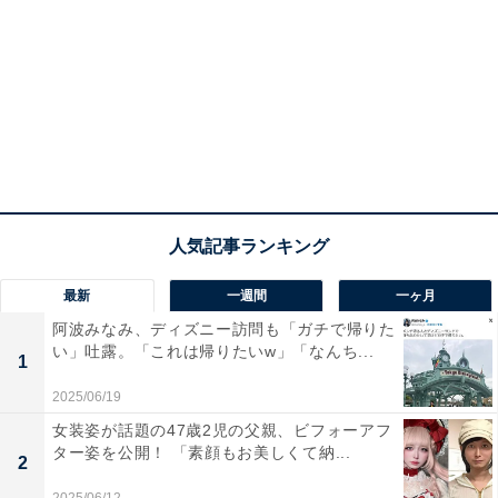
最新
一週間
一ヶ月
阿波みなみ、ディズニー訪問も「ガチで帰りた
い」吐露。「これは帰りたいw」「なんち...
1
2025/06/19
女装姿が話題の47歳2児の父親、ビフォーアフ
ター姿を公開！ 「素顔もお美しくて納...
2