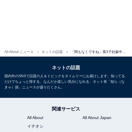
All About ニュース
ネットの話題
「間もなくですね」第3子妊娠中の福田萌、ぽっこりおなかを披露！ 「まん丸なお腹も素敵です！」
ネットの話題
国内外のSNSで話題の人＆トピックをタイムリーにお届けします。知ってる
だけでちょっと得する、なんだか楽しい気分になれる、ネット発「知ら（な
きゃ）損」ニュースが盛りだくさん。
関連サービス
All About
All About Japan
イチオシ