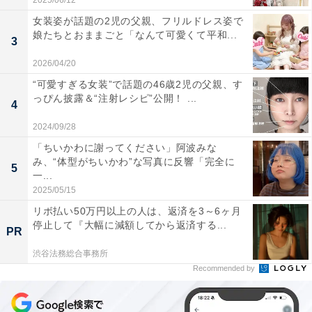
2025/06/12
女装姿が話題の2児の父親、フリルドレス姿で
娘たちとおままごと「なんて可愛くて平和...
3
2026/04/20
“可愛すぎる女装”で話題の46歳2児の父親、す
っぴん披露＆“注射レシピ”公開！ ...
4
2024/09/28
「ちいかわに謝ってください」阿波みな
み、“体型がちいかわ”な写真に反響「完全に
5
一...
2025/05/15
リボ払い50万円以上の人は、返済を3～6ヶ月
停止して『大幅に減額してから返済する...
PR
渋谷法務総合事務所
Recommended by