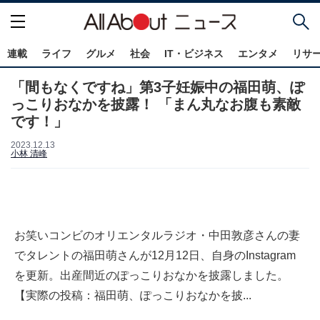
連載
ライフ
グルメ
社会
IT・ビジネス
エンタメ
リサ
「間もなくですね」第3子妊娠中の福田萌、ぽ
っこりおなかを披露！ 「まん丸なお腹も素敵
です！」
2023.12.13
小林 清峰
お笑いコンビのオリエンタルラジオ・中田敦彦さんの妻
でタレントの福田萌さんが12月12日、自身のInstagram
を更新。出産間近のぽっこりおなかを披露しました。
【実際の投稿：福田萌、ぽっこりおなかを披...