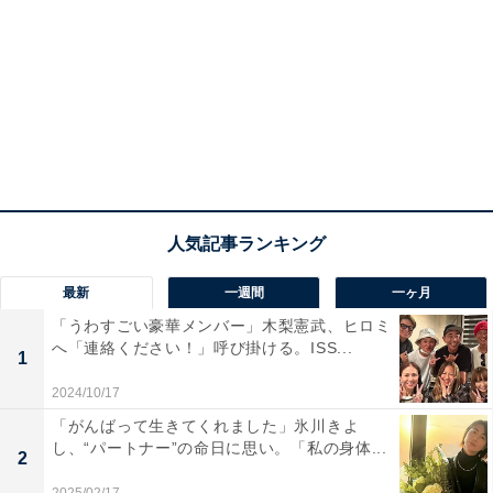
最新
一週間
一ヶ月
「うわすごい豪華メンバー」木梨憲武、ヒロミ
へ「連絡ください！」呼び掛ける。ISS...
1
2024/10/17
「がんばって生きてくれました」氷川きよ
し、“パートナー”の命日に思い。「私の身体...
2