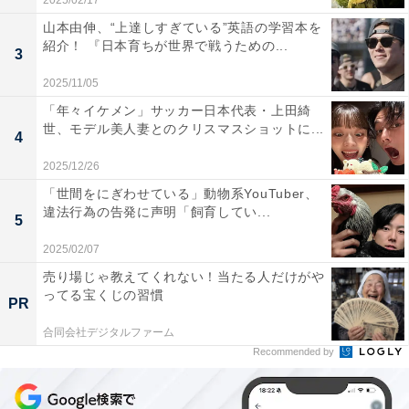
2025/02/17
山本由伸、“上達しすぎている”英語の学習本を
紹介！ 『日本育ちが世界で戦うための...
3
2025/11/05
「年々イケメン」サッカー日本代表・上田綺
世、モデル美人妻とのクリスマスショットに...
4
2025/12/26
「世間をにぎわせている」動物系YouTuber、
違法行為の告発に声明「飼育してい...
5
2025/02/07
売り場じゃ教えてくれない！当たる人だけがや
ってる宝くじの習慣
PR
合同会社デジタルファーム
Recommended by