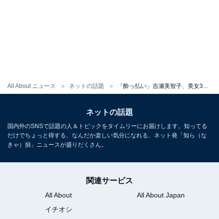
All About ニュース
ネットの話題
「酔っ払い」吉瀬美智子、美女3人のクリスマス会ショット公開！ 「3人とも綺麗すぎ」「過去1キレイ」
ネットの話題
国内外のSNSで話題の人＆トピックをタイムリーにお届けします。知ってる
だけでちょっと得する、なんだか楽しい気分になれる、ネット発「知ら（な
きゃ）損」ニュースが盛りだくさん。
関連サービス
All About
All About Japan
イチオシ