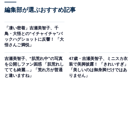
編集部が選ぶおすすめ記事
「凄い密着」吉瀬美智子、千
鳥・大悟との“イチャイチャ”バ
ックハグショットに反響！ 「大
悟さんご満悦」
吉瀬美智子、“肌荒れ中”の写真
47歳・吉瀬美智子、ミニスカ衣
を公開しファン困惑 「肌荒れし
装で美脚披露！ 「きれいすぎ」
てても綺麗…」「荒れ方が普通
「美しいのは御身脚だけではあ
と違いますね」
りません」