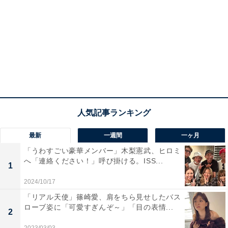
最新
一週間
一ヶ月
「うわすごい豪華メンバー」木梨憲武、ヒロミ
へ「連絡ください！」呼び掛ける。ISS...
1
2024/10/17
「リアル天使」篠崎愛、肩をちら見せしたバス
ローブ姿に「可愛すぎんぞ～」「目の表情...
2