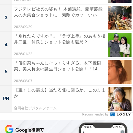
2023/03/03
フジテレビ社長の姿も！ 木梨憲武、豪華芸能
人の大集合ショットに「素敵でカッコいい...
3
2023/09/29
「別れたんですか？」『ラヴ上等』のあも＆櫻
井二世、仲良しショット公開も破局？ 「...
4
2026/01/22
「優樹菜ちゃんにそっくりすぎる」木下優樹
菜、美人長女の誕生日ショット公開！「14...
5
2026/08/07
【宝くじの裏技】当たる側に回るか、このまま
か
PR
合同会社デジタルファーム
Recommended by