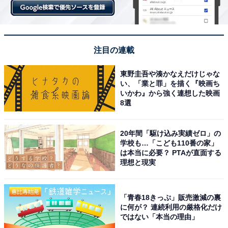
注目の連載
東野圭吾や湊かなえだけじゃな
い、「業と罪」を描く『映画ち
いかわ』から強く連想した映画
8選
20年間「駆け込み実績ゼロ」の
学校も…「こども110番の家」
は本当に必要？ PTAが直面する
理想と現実
「青春18きっぷ」販売激減の裏
に何が？ 連続利用の厳格化だけ
ではない「本当の理由」