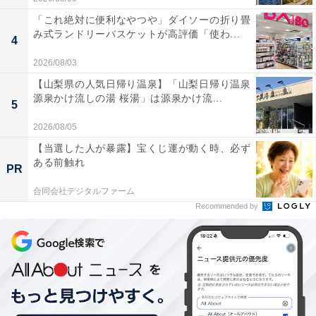
「これ絶対に便利なやつや」ダイソーの折り畳
み式ランドリーバスケットが高評価「使わ...
4
2026/08/03
【山梨県の人気日帰り温泉】「山梨日帰り温泉
源泉かけ流しの湯 桜湯」は源泉かけ流...
5
2026/08/05
【当選した人が暴露】宝くじ運が動く時、必ず
ある前触れ
PR
合同会社デジタルファーム
Recommended by