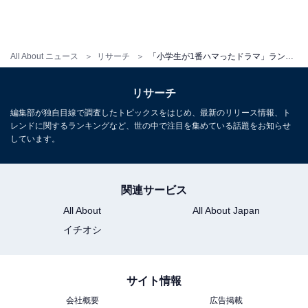
All About ニュース
リサーチ
「小学生が1番ハマったドラマ」ランキング！ 2位『王様に捧ぐ薬指』を抑えた1位は？ 【2023年調査】
リサーチ
編集部が独自目線で調査したトピックスをはじめ、最新のリリース情報、ト
レンドに関するランキングなど、世の中で注目を集めている話題をお知らせ
しています。
関連サービス
All About
All About Japan
イチオシ
サイト情報
会社概要
広告掲載