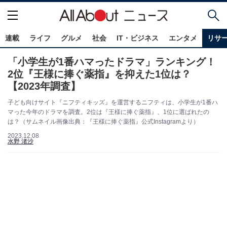
連載
ライフ
グルメ
社会
IT・ビジネス
エンタメ
リサ
「小学生が1番ハマったドラマ」ランキング！
2位『王様に捧ぐ薬指』を抑えた1位は？
【2023年調査】
子ども向けサイト『ニフティキッズ』を運営するニフティは、小学生が1番ハ
マった今年のドラマを調査。2位は『王様に捧ぐ薬指』、1位に選ばれたの
は？（サムネイル画像出典：『王様に捧ぐ薬指』公式Instagramより）
2023.12.08
水野 渚沙