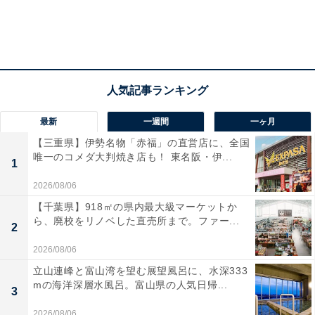
最新
一週間
一ヶ月
【三重県】伊勢名物「赤福」の直営店に、全国
唯一のコメダ大判焼き店も！ 東名阪・伊...
1
2026/08/06
【千葉県】918㎡の県内最大級マーケットか
ら、廃校をリノベした直売所まで。ファー...
2
2026/08/06
立山連峰と富山湾を望む展望風呂に、水深333
mの海洋深層水風呂。富山県の人気日帰...
3
2026/08/06