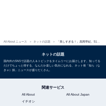
All About ニュース
ネットの話題
「美しすぎる！」高岡早紀、51歳とは思えないバースデーショットに「こんな素敵な50代が…」と反響！
ネットの話題
国内外のSNSで話題の人＆トピックをタイムリーにお届けします。知ってる
だけでちょっと得する、なんだか楽しい気分になれる、ネット発「知ら（な
きゃ）損」ニュースが盛りだくさん。
関連サービス
All About
All About Japan
イチオシ