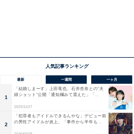
最新
一週間
一ヶ月
「結婚しまーす」上田竜也、石井杏奈との“夫
婦ショット”公開「通知欄みて震えた」「...
1
2025/11/27
「犯罪者もアイドルできるんやな」デビュー前
の男性アイドルが炎上。「事件から半年も...
2