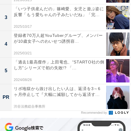
2026/03/25
「いつ子供産んだの」篠崎愛、女児と遊ぶ姿に
反響「もう愛ちゃんの子みたいだね」「完...
3
2025/10/17
登録者70万人超YouTuberグループ、メンバー
が10歳女子へのわいせつ誘拐容...
4
2025/03/21
「過去1最高傑作」上田竜也、“STARTO社の倒
し方”シリーズで初の失敗!? 「...
5
2024/08/26
リボ地獄から抜け出したい人は、返済を3～6
ヶ月停止して『大幅に減額してから返済す...
PR
渋谷法務総合事務所
Recommended by