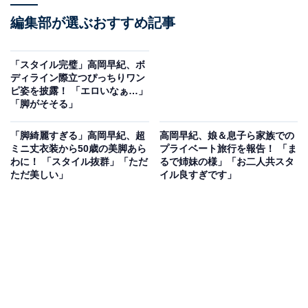
編集部が選ぶおすすめ記事
「スタイル完璧」高岡早紀、ボ
ディライン際立つぴっちりワン
ピ姿を披露！ 「エロいなぁ…」
「脚がそそる」
「脚綺麗すぎる」高岡早紀、超
高岡早紀、娘＆息子ら家族での
ミニ丈衣装から50歳の美脚あら
プライベート旅行を報告！ 「ま
わに！ 「スタイル抜群」「ただ
るで姉妹の様」「お二人共スタ
ただ美しい」
イル良すぎです」