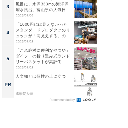
風呂に、水深333mの海洋深
級マー
3
3
層水風呂。富山県の人気日
ノベし
帰...
ー...
2026/08/06
2026/08/0
「1000円には見えなかった」
ステラ
スタンダードプロダクツのリ
詰め放題
4
4
ュックが「高見えする」の...
00円で「
2026/08/03
2026/08/0
「これ絶対に便利なやつや」
立山連
ダイソーの折り畳み式ランド
風呂に、
5
5
リーバスケットが高評価「使
層水風
わ...
帰...
2026/08/03
2026/08/0
人文知とは個性の上に立つ
新卒20
の育成
PR
PR
國學院大學
シンプレ
Recommended by