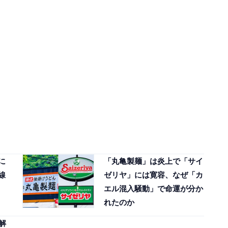
に
「丸亀製麺」は炎上で「サイ
線
ゼリヤ」には寛容、なぜ「カ
エル混入騒動」で命運が分か
れたのか
解