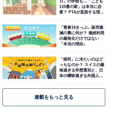
ロ」の学校も…「こども
110番の家」は本当に必
要？ PTAが直面する理想
と現実
「青春18きっぷ」販売激
減の裏に何が？ 連続利用
の厳格化だけではない
「本当の理由」
「移民」に冷たいのはど
っちなのか？ スイスの厳
格過ぎる学歴選別と、日
本の曖昧過ぎる外国人政
策
連載をもっと見る