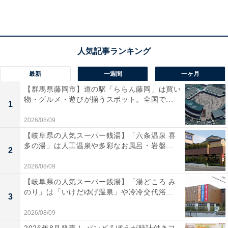
最新
一週間
一ヶ月
【群馬県藤岡市】道の駅「ららん藤岡」は買い
物・グルメ・遊びが揃うスポット。全国で...
1
2026/08/09
【岐阜県の人気スーパー銭湯】「六条温泉 喜
多の湯」は人工温泉や多彩なお風呂・岩盤...
2
2026/08/09
【岐阜県の人気スーパー銭湯】「湯どころ み
のり」は「いけだゆげ温泉」や冷冷交代浴...
3
2026/08/09