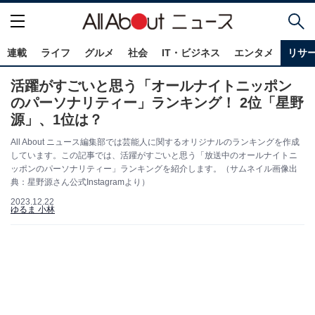
連載
ライフ
グルメ
社会
IT・ビジネス
エンタメ
リサ
活躍がすごいと思う「オールナイトニッポン
のパーソナリティー」ランキング！ 2位「星野
源」、1位は？
All About ニュース編集部では芸能人に関するオリジナルのランキングを作成
しています。この記事では、活躍がすごいと思う「放送中のオールナイトニ
ッポンのパーソナリティー」ランキングを紹介します。（サムネイル画像出
典：星野源さん公式Instagramより）
2023.12.22
ゆるま 小林