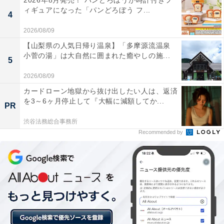
2026年8月発売！ パンどろぼうが時計付きフ
ィギュアになった「パンどろぼう フ...
4
2026/08/09
【山梨県の人気日帰り温泉】「多摩源流温泉
小菅の湯」は大自然に囲まれた癒やしの施...
5
2026/08/09
カードローン地獄から抜け出したい人は、返済
を3～6ヶ月停止して『大幅に減額してか...
PR
渋谷法務総合事務所
Recommended by