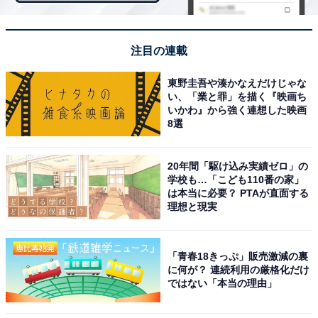
注目の連載
東野圭吾や湊かなえだけじゃな
い、「業と罪」を描く『映画ち
いかわ』から強く連想した映画
8選
20年間「駆け込み実績ゼロ」の
学校も…「こども110番の家」
は本当に必要？ PTAが直面する
理想と現実
「青春18きっぷ」販売激減の裏
に何が？ 連続利用の厳格化だけ
ではない「本当の理由」