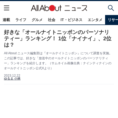
連載
ライフ
グルメ
社会
IT・ビジネス
エンタメ
リサ
好きな「オールナイトニッポンのパーソナリ
ティー」ランキング！ 1位「ナイナイ」、2位
は？
All About ニュース編集部は『オールナイトニッポン』について調査を実施。
この記事では、好きな「放送中のオールナイトニッポンのパーソナリティ
ー」ランキングを紹介します。（サムネイル画像出典：ナインティナインの
オールナイトニッポン公式Xより）
2023.12.22
ゆるま 小林