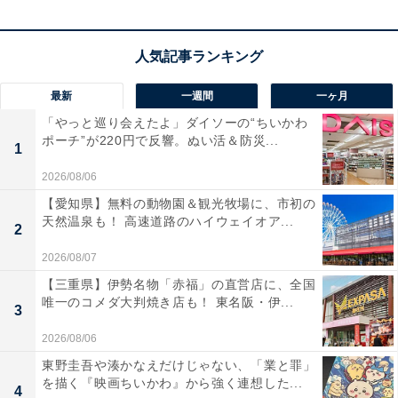
最新
一週間
一ヶ月
「やっと巡り会えたよ」ダイソーの“ちいかわ
ポーチ”が220円で反響。ぬい活＆防災...
1
2026/08/06
【愛知県】無料の動物園＆観光牧場に、市初の
天然温泉も！ 高速道路のハイウェイオア...
2
2026/08/07
【三重県】伊勢名物「赤福」の直営店に、全国
唯一のコメダ大判焼き店も！ 東名阪・伊...
3
2026/08/06
東野圭吾や湊かなえだけじゃない、「業と罪」
を描く『映画ちいかわ』から強く連想した...
4