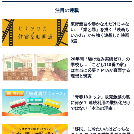
注目の連載
東野圭吾や湊かなえだけじゃな
い、「業と罪」を描く『映画ち
いかわ』から強く連想した映画
8選
20年間「駆け込み実績ゼロ」の
学校も…「こども110番の家」
は本当に必要？ PTAが直面する
理想と現実
「青春18きっぷ」販売激減の裏
に何が？ 連続利用の厳格化だけ
ではない「本当の理由」
「移民」に冷たいのはどっちな