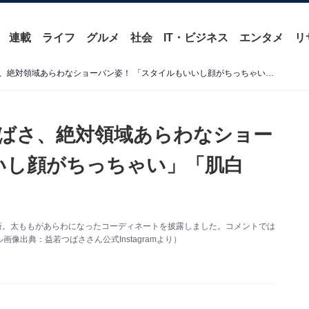
連載
ライフ
グルメ
社会
IT・ビジネス
エンタメ
リ
「反則級の破壊力」益若つばさ、絶対領域あらわなショーパン姿！ 「スタイルもいいし顔がちっちゃい」「肌白っ！」
ばさ、絶対領域あらわなショー
いし顔がちっちゃい」「肌白
mを更新。太ももがあらわになったコーディネートを披露しました。コメントでは
出典：益若つばささん公式Instagramより）