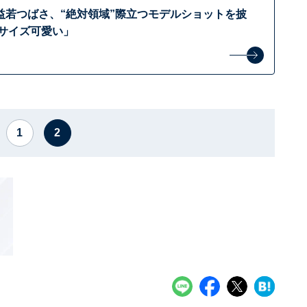
益若つばさ、“絶対領域”際立つモデルショットを披
ーサイズ可愛い」
1
2