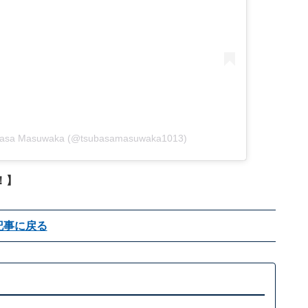
basa Masuwaka (@tsubasamasuwaka1013)
！】
記事に戻る