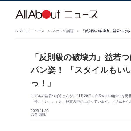
All About ニュース
ネットの話題
「反則級の破壊力」益若つ
パン姿！ 「スタイルもい
っ！」
モデルの益若つばささんが、11月29日に自身のInstagra
「神々しい、、」と、称賛の声が上がっています。（サムネイル画像
2023.11.30
吉岡 誠悦