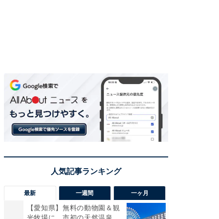
最新
一週間
一ヶ月
【愛知県】無料の動物園＆観
【兵庫
光牧場に、市初の天然温泉
ーメン