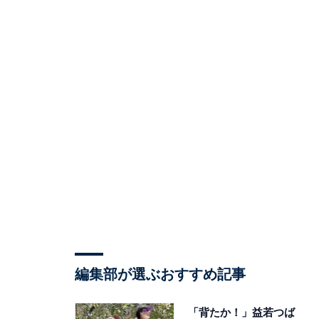
編集部が選ぶおすすめ記事
「背たか！」益若つば