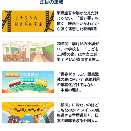
注目の連載
東野圭吾や湊かなえだけ
じゃない、「業と罪」を
描く『映画ちいかわ』か
ら強く連想した映画8選
20年間「駆け込み実績ゼ
ロ」の学校も…「こども
110番の家」は本当に必
要？ PTAが直面する理想
と現実
「青春18きっぷ」販売激
減の裏に何が？ 連続利用
の厳格化だけではない
「本当の理由」
「移民」に冷たいのはど
っちなのか？ スイスの厳
格過ぎる学歴選別と、日
本の曖昧過ぎる外国人政
策