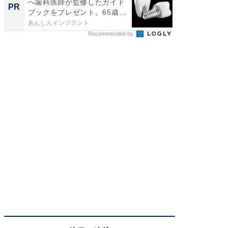
へ歯科医師が監修したガイド
必ずや
PR
PR
ブックをプレゼント。65歳
インプ
以...
あんしんインプラント
あんしん
Recommended by