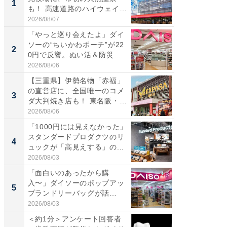
1
1
も！ 高速道路のハイウェイオ
再現した
ア...
道...
2026/08/07
2026/08/0
「やっと巡り会えたよ」ダイ
【三重
ソーの“ちいかわポーチ”が22
の直営
2
2
0円で反響。ぬい活＆防災...
ダ大判焼
伊...
2026/08/06
2026/08/0
【三重県】伊勢名物「赤福」
【千葉県
の直営店に、全国唯一のコメ
級マー
3
3
ダ大判焼き店も！ 東名阪・
ノベし
伊...
ー...
2026/08/06
2026/08/0
「1000円には見えなかった」
ステラ
スタンダードプロダクツのリ
詰め放題
4
4
ュックが「高見えする」の...
00円で「
2026/08/03
2026/08/0
「面白いのあったから購
立山連
入〜」ダイソーのポップアッ
風呂に、
5
5
プランドリーバッグが話
層水風
題。“さま...
帰...
2026/08/03
2026/08/0
＜約1分＞アンケート回答者
「歯を失