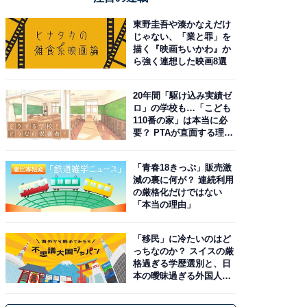
東野圭吾や湊かなえだけ
じゃない、「業と罪」を
描く『映画ちいかわ』か
ら強く連想した映画8選
20年間「駆け込み実績ゼ
ロ」の学校も…「こども
110番の家」は本当に必
要？ PTAが直面する理想
と現実
「青春18きっぷ」販売激
減の裏に何が？ 連続利用
の厳格化だけではない
「本当の理由」
「移民」に冷たいのはど
っちなのか？ スイスの厳
格過ぎる学歴選別と、日
本の曖昧過ぎる外国人政
策