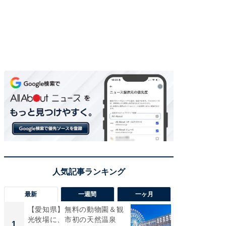
最新
一週間
一ヶ月
【愛知県】無料の動物園＆観
【兵庫
光牧場に、市初の天然温泉
ーメン
1
1