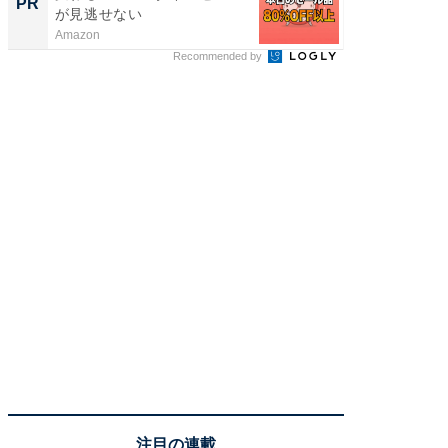
PR
PR
が見逃せない
場！Ama
Amazon
Amazon
Recommended by
注目の連載