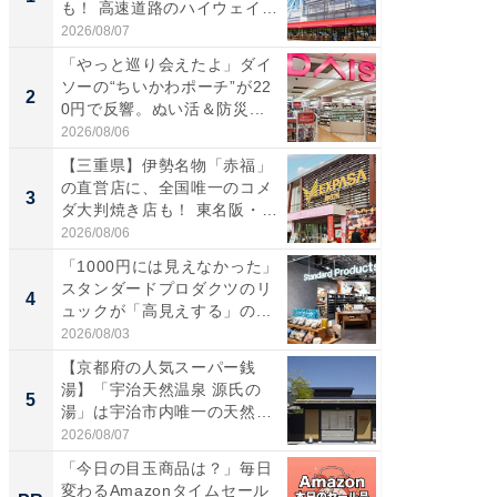
も！ 高速道路のハイウェイオ
再現した
ア...
道...
2026/08/07
2026/08/0
「やっと巡り会えたよ」ダイ
【三重
ソーの“ちいかわポーチ”が22
の直営
2
2
0円で反響。ぬい活＆防災...
ダ大判焼
伊...
2026/08/06
2026/08/0
【三重県】伊勢名物「赤福」
【千葉県
の直営店に、全国唯一のコメ
級マー
3
3
ダ大判焼き店も！ 東名阪・
ノベし
伊...
ー...
2026/08/06
2026/08/0
「1000円には見えなかった」
ステラ
スタンダードプロダクツのリ
詰め放題
4
4
ュックが「高見えする」の...
00円で「
2026/08/03
2026/08/0
【京都府の人気スーパー銭
立山連
湯】「宇治天然温泉 源氏の
風呂に、
5
5
湯」は宇治市内唯一の天然温
層水風
泉と...
帰...
2026/08/07
2026/08/0
「今日の目玉商品は？」毎日
「え、
変わるAmazonタイムセール
の？」8