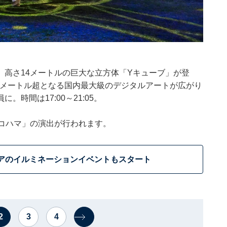
高さ14メートルの巨大な立方体「Yキューブ」が登
0メートル超となる国内最大級のデジタルアートが広がり
時間は17:00～21:05。
コハマ」の演出が行われます。
アのイルミネーションイベントもスタート
2
3
4