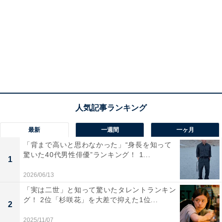
伊勢志摩スカイラインへとドライブを楽しむこともでき
ます。
回答者からは「初めての伊勢神宮で初詣に行きたいから
（40代・男性）」「距離的に丁度よく、好きなお店もあ
るから（20代・女性）」などのコメントが寄せられてい
ました。
次ページ
5位までのランキング結果
最新
一週間
一ヶ月
「背まで高いと思わなかった」“身長を知って
驚いた40代男性俳優”ランキング！ 1...
1
2026/06/13
「実は二世」と知って驚いたタレントランキン
グ！ 2位「杉咲花」を大差で抑えた1位...
2
2025/11/07