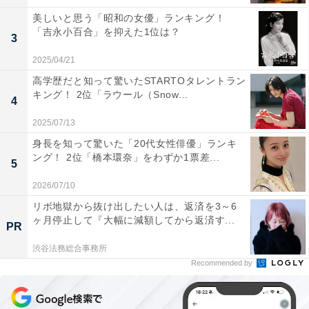
美しいと思う「昭和の女優」ランキング！
「吉永小百合」を抑えた1位は？
3
2025/04/21
高学歴だと知って驚いたSTARTOタレントラン
キング！ 2位「ラウール（Snow...
4
2025/07/13
こちらもおすすめ
身長を知って驚いた「20代女性俳優」ランキ
ング！ 2位「橋本環奈」をわずか1票差...
【関東地方】「冬にドライブで行きたい場所」
5
ランキング！ 2位 東京ディズニーリゾート、1
位は？
2026/07/10
リボ地獄から抜け出したい人は、返済を3～6
ヶ月停止して『大幅に減額してから返済す...
PR
渋谷法務総合事務所
Recommended by