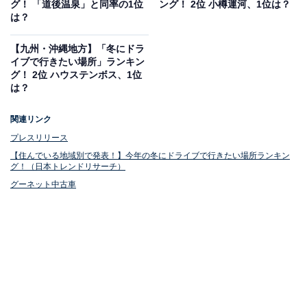
グ！ 「道後温泉」と同率の1位
ング！ 2位 小樽運河、1位は？
は？
【九州・沖縄地方】「冬にドラ
イブで行きたい場所」ランキン
グ！ 2位 ハウステンボス、1位
は？
関連リンク
プレスリリース
【住んでいる地域別で発表！】今年の冬にドライブで行きたい場所ランキン
1位（同率）：伊勢神宮
グ！（日本トレンドリサーチ）
グーネット中古車
1位の2つ目は「伊勢神宮」でした。伊勢神宮は三重県の
伊勢志摩地域に位置し、内宮（皇大神宮）と外宮（豊受
大神宮）を含む125社の神社群から成り立っています。
内宮の周辺には、江戸時代のお伊勢参りを思わせる「お
はらい町」と「おかげ横丁」があり、昔ながらの町並み
を再現。また、伊勢神宮の訪問後は、伊勢と鳥羽を結ぶ