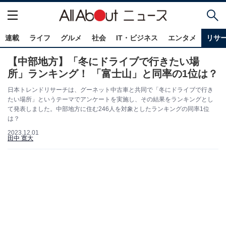
連載
ライフ
グルメ
社会
IT・ビジネス
エンタメ
リサ
【中部地方】「冬にドライブで行きたい場
所」ランキング！ 「富士山」と同率の1位は？
日本トレンドリサーチは、グーネット中古車と共同で「冬にドライブで行き
たい場所」というテーマでアンケートを実施し、その結果をランキングとし
て発表しました。中部地方に住む246人を対象としたランキングの同率1位
は？
2023.12.01
田中 寛大