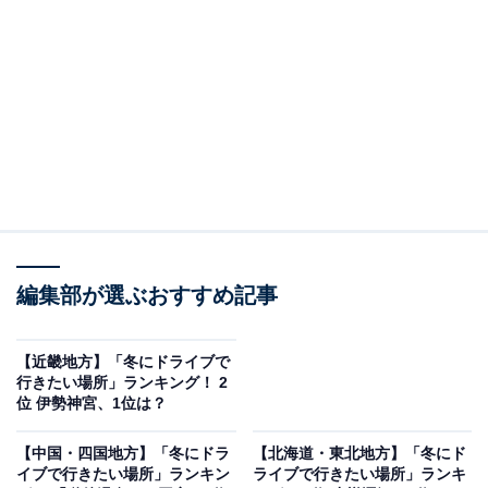
1位には同率で2つがランクイン。1つ目は「富士山」で
した。2013年にはユネスコの世界文化遺産にも登録。周
辺には富士五湖や温泉地などもあり、ドライブコースと
しても人気です。また、車で行ける富士山の5合目は標
高約2300メートルで、ここからの眺めも素晴らしく、多
くの観光客が訪れます。
回答者からは「自然を感じられ丁度良い距離感だと思う
ので（50代・男性）」「ドライブなら近場が良いから
編集部が選ぶおすすめ記事
（50代・女性）」などのコメントが寄せられていまし
た。
【近畿地方】「冬にドライブで
行きたい場所」ランキング！ 2
位 伊勢神宮、1位は？
【中国・四国地方】「冬にドラ
【北海道・東北地方】「冬にド
イブで行きたい場所」ランキン
ライブで行きたい場所」ランキ