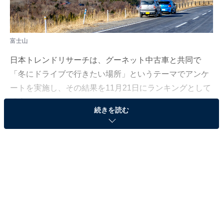
富士山
日本トレンドリサーチは、グーネット中古車と共同で
「冬にドライブで行きたい場所」というテーマでアンケ
ートを実施し、その結果を11月21日にランキングとして
発表しました。
続きを読む
調査対象は全国1651人で、調査期間は10月27日～11月
10日です。本記事では、中部地方に住む246人を対象と
したランキングをご紹介します。
＞5位までのランキング結果
1位（同率）：富士山