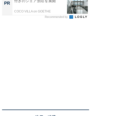
付きのシェア別荘を展開
るその
PR
PR
COCO VILLA on GOETHE
COCO VIL
Recommended by