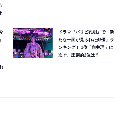
キ
を
今
ドラマ『パリピ孔明』で「新
」
たな一面が見られた俳優」ラ
ンキング！ 1位「向井理」に
次ぐ、圧倒的2位は？
れ