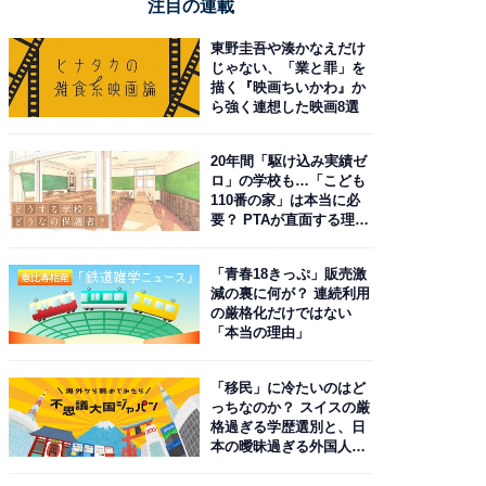
注目の連載
東野圭吾や湊かなえだけ
じゃない、「業と罪」を
描く『映画ちいかわ』か
ら強く連想した映画8選
20年間「駆け込み実績ゼ
ロ」の学校も…「こども
110番の家」は本当に必
要？ PTAが直面する理想
と現実
「青春18きっぷ」販売激
減の裏に何が？ 連続利用
の厳格化だけではない
「本当の理由」
「移民」に冷たいのはど
っちなのか？ スイスの厳
格過ぎる学歴選別と、日
本の曖昧過ぎる外国人政
策