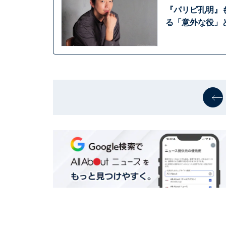
『パリピ孔明』
る「意外な役」