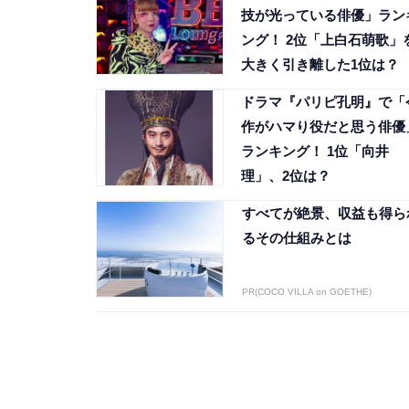
技が光っている俳優」ラン
ング！ 2位「上白石萌歌」
大きく引き離した1位は？
ドラマ『パリピ孔明』で「
作がハマり役だと思う俳優
ランキング！ 1位「向井
理」、2位は？
すべてが絶景、収益も得ら
るその仕組みとは
PR(COCO VILLA on GOETHE)