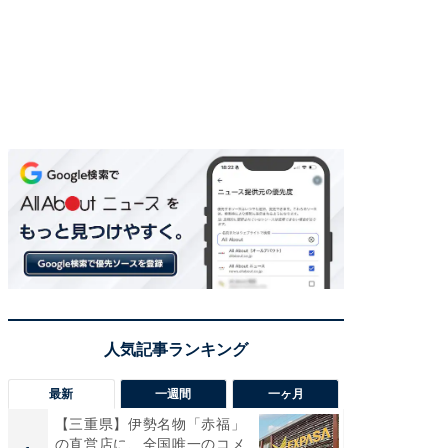
最新
一週間
一ヶ月
【三重県】伊勢名物「赤福」
【兵庫
の直営店に、全国唯一のコメ
ーメン