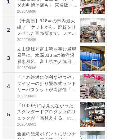
1
1
ダ大判焼き店も！ 東名阪・
再現した
伊...
道...
2026/08/06
2026/08/0
【千葉県】918㎡の県内最大
ステラ
級マーケットから、廃校をリ
詰め放題
2
2
ノベした直売所まで。ファ
00円で「
ー...
2026/08/06
2026/08/0
立山連峰と富山湾を望む展望
「面白
風呂に、水深333mの海洋深
入〜」
3
3
層水風呂。富山県の人気日
プラン
帰...
題。“さま
2026/08/06
2026/08/0
「これ絶対に便利なやつや」
「これ
ダイソーの折り畳み式ランド
ダイソ
4
4
リーバスケットが高評価「使
リーバ
わ...
わ...
2026/08/03
2026/08/0
「1000円には見えなかった」
「100
スタンダードプロダクツのリ
スタン
5
5
ュックが「高見えする」の...
ュックが
2026/08/03
2026/08/0
全国の絶景ポイントにサウナ
すべて