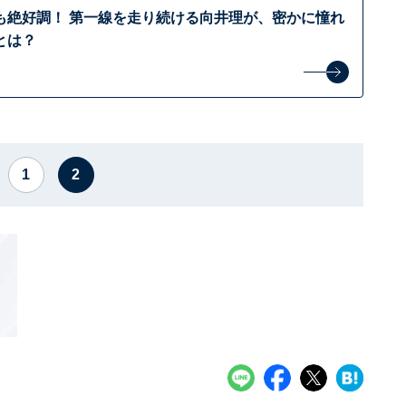
も絶好調！ 第一線を走り続ける向井理が、密かに憧れ
とは？
1
2