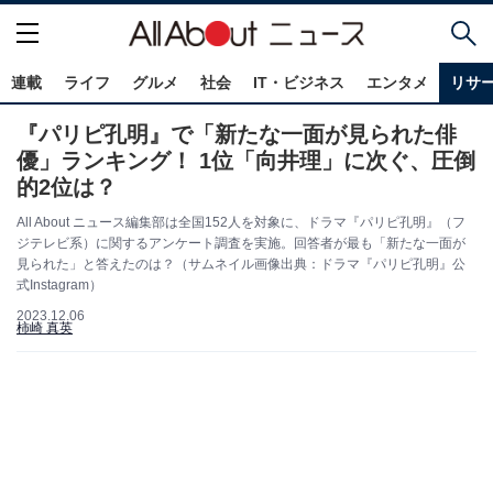
連載
ライフ
グルメ
社会
IT・ビジネス
エンタメ
リサ
『パリピ孔明』で「新たな一面が見られた俳
優」ランキング！ 1位「向井理」に次ぐ、圧倒
的2位は？
All About ニュース編集部は全国152人を対象に、ドラマ『パリピ孔明』（フ
ジテレビ系）に関するアンケート調査を実施。回答者が最も「新たな一面が
見られた」と答えたのは？（サムネイル画像出典：ドラマ『パリピ孔明』公
式Instagram）
2023.12.06
柿崎 真英