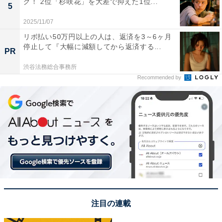
グ！ 2位「杉咲花」を大差で抑えた1位...
5
2025/11/07
リボ払い50万円以上の人は、返済を3～6ヶ月
停止して『大幅に減額してから返済する...
PR
渋谷法務総合事務所
Recommended by
View this post on Instagram
注目の連載
A post shared by 「パリピ孔明」公式【最終回は11/29（水）よる10