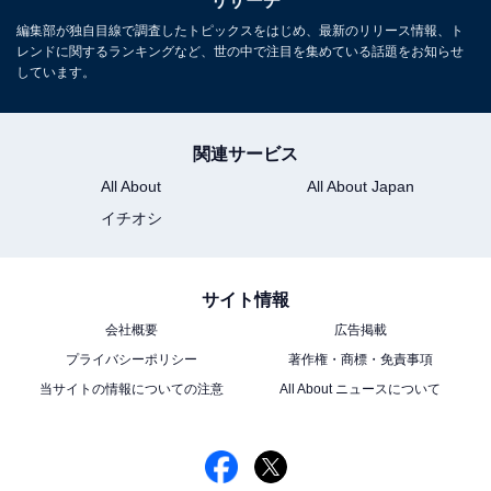
リサーチ
編集部が独自目線で調査したトピックスをはじめ、最新のリリース情報、ト
レンドに関するランキングなど、世の中で注目を集めている話題をお知らせ
しています。
関連サービス
All About
All About Japan
イチオシ
サイト情報
会社概要
広告掲載
プライバシーポリシー
著作権・商標・免責事項
当サイトの情報についての注意
All About ニュースについて
こちらもおすすめ
ドラマ『パリピ孔明』で「今作がハマり役だと
思う俳優」ランキング！ 1位「向井理」、2位