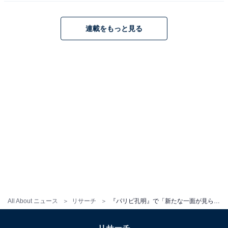
メージ。お堅い役の演技はたくさん観てきたが、今回の
孔明のような作品を観るのが初めてだったため」（北海
連載をもっと見る
道・30代女性）、「漫画原作のドラマに出る印象があま
りなかったので、新境地を見られた感じがしました」
（滋賀県・40代男性）などの声が聞かれました。
※回答者のコメントは原文ママです
この記事の筆者：柿崎 真英 プロフィール
2019年よりフリーランスライター・エディターとして活
動。月刊誌やニュースサイト編集者としてのバックグラ
ウンドを持つ。現在はローカルメディアでの活動を中心
に、エンタメ・トレンド記事なども執筆。
All About ニュース
リサーチ
『パリピ孔明』で「新たな一面が見られた俳優」ランキング！ 1位「向井理」に次ぐ、圧倒的2位は？
5位までの全ランキング結果を見
次ページ
る