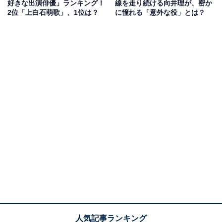
好きな出演俳優」ランキング！
線を走り続ける向井理が、密か
三国時代から現代の渋谷に転生した孔明の力を借りて、
2位「上白石萌歌」、1位は？
に憧れる「意外な役」とは？
仲間やライバルと切磋琢磨しながら、スーパースターに
駆け上がっていくヒロインの姿をフレッシュに演じまし
た。
これまで清楚（せいそ）な役柄を演じることが多かった
上白石さんが、原作で描かれる英子のようにギャルっぽ
い雰囲気を見せていたのは、これまでにない一面と言え
るのではないでしょうか。
回答者からも、「ギャルを演じているのを見るのは初め
てで、新鮮です」（兵庫県・30代男性）、「おとなしい
イメージだったので新鮮」（大阪府・30代女性）といっ
た意見が多く聞かれました。