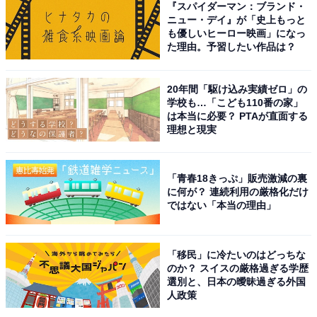
『スパイダーマン：ブランド・
ニュー・デイ』が「史上もっと
1位に輝いたのは、向井理さんでした！ 現代の渋谷に転
も優しいヒーロー映画」になっ
た理由。予習したい作品は？
生した三国時代の天才軍師・諸葛孔明役を演じた向井さ
ん。
20年間「駆け込み実績ゼロ」の
学校も…「こども110番の家」
ひょんなことから足を踏み入れたライブハウスで、パフ
は本当に必要？ PTAが直面する
ォーマンスを披露していた英子の歌声に魅了され、彼女
理想と現実
の軍師（マネージャー）としてさまざまな計略を駆使し
てバックアップする様子を見事に演じました。
「青春18きっぷ」販売激減の裏
に何が？ 連続利用の厳格化だけ
ではない「本当の理由」
また、天才軍師らしく常に冷静で落ち着きのあるキャラ
クターながら、時にシュールな一面を見せる孔明の役
は、普段クールな役柄を演じることの多い向井さんの新
「移民」に冷たいのはどっちな
たな一面も披露することになりました。
のか？ スイスの厳格過ぎる学歴
選別と、日本の曖昧過ぎる外国
人政策
回答者からは、「向井理と言えば、普段からクールなイ