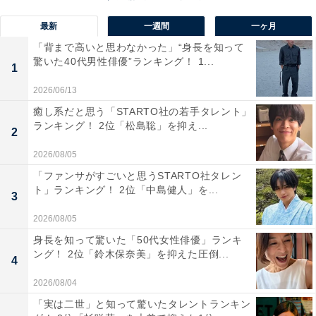
最新
一週間
一ヶ月
「背まで高いと思わなかった」“身長を知って
驚いた40代男性俳優”ランキング！ 1...
1
2026/06/13
癒し系だと思う「STARTO社の若手タレント」
ランキング！ 2位「松島聡」を抑え...
2
2026/08/05
「ファンサがすごいと思うSTARTO社タレン
ト」ランキング！ 2位「中島健人」を...
3
2026/08/05
第1位：向井理
身長を知って驚いた「50代女性俳優」ランキ
ング！ 2位「鈴木保奈美」を抑えた圧倒...
4
2026/08/04
「実は二世」と知って驚いたタレントランキン