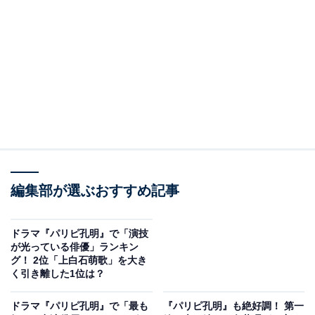
View this post on Instagram
編集部が選ぶおすすめ記事
A post shared by 「パリピ孔明」公式【最終回は11/29（水）よる10
ドラマ『パリピ孔明』で「演技
2位には、上白石萌歌さんがランクイン。同作で、駆け
が光っている俳優」ランキン
グ！ 2位「上白石萌歌」を大き
出しのシンガーソングライターとして活動する月見英子
く引き離した1位は？
（EIKO）役を演じた上白石さん。
ドラマ『パリピ孔明』で「最も
『パリピ孔明』も絶好調！ 第一