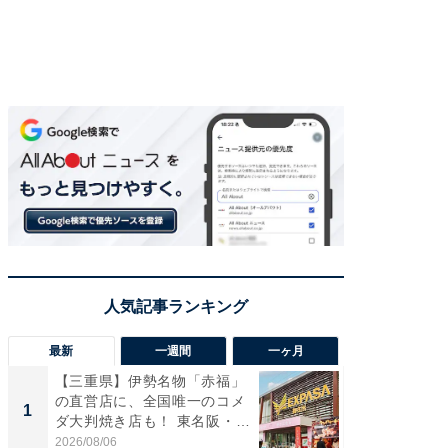
最新
一週間
一ヶ月
【三重県】伊勢名物「赤福」
【兵庫
の直営店に、全国唯一のコメ
ーメン
1
1
ダ大判焼き店も！ 東名阪・
再現した
伊...
道...
2026/08/06
2026/08/0