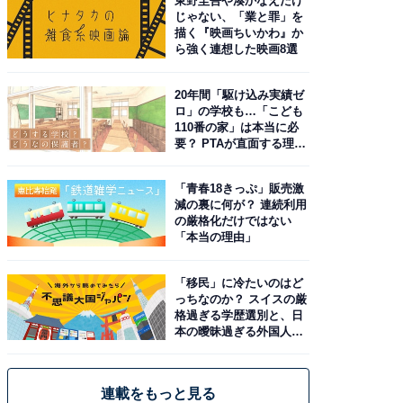
東野圭吾や湊かなえだけ
じゃない、「業と罪」を
描く『映画ちいかわ』か
ら強く連想した映画8選
20年間「駆け込み実績ゼ
ロ」の学校も…「こども
110番の家」は本当に必
要？ PTAが直面する理想
と現実
「青春18きっぷ」販売激
減の裏に何が？ 連続利用
の厳格化だけではない
「本当の理由」
「移民」に冷たいのはど
っちなのか？ スイスの厳
格過ぎる学歴選別と、日
本の曖昧過ぎる外国人政
策
連載をもっと見る