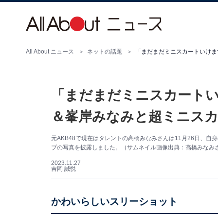
All About ニュース
ネットの話題
「まだまだミニスカートい
＆峯岸みなみと超ミニスカ
元AKB48で現在はタレントの高橋みなみさんは11月26日、自身
ブの写真を披露しました。（サムネイル画像出典：高橋みなみさん公
2023.11.27
吉岡 誠悦
かわいらしいスリーショット