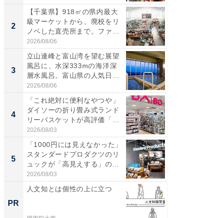
【千葉県】918㎡の県内最大
ステラ
級マーケットから、廃校をリ
詰め放題
2
2
ノベした直売所まで。ファ
00円で「
ー...
2026/08/06
2026/08/0
立山連峰と富山湾を望む展望
「面白
風呂に、水深333mの海洋深
入〜」
3
3
層水風呂。富山県の人気日
プラン
帰...
題。“さま
2026/08/06
2026/08/0
「これ絶対に便利なやつや」
「これ
ダイソーの折り畳み式ランド
ダイソ
4
4
リーバスケットが高評価「使
リーバ
わ...
わ...
2026/08/03
2026/08/0
「1000円には見えなかった」
「100
スタンダードプロダクツのリ
スタン
5
5
ュックが「高見えする」の...
ュックが
2026/08/03
2026/08/0
人文知とは個性の上に立つ
一橋大
を５年
PR
PR
ラム