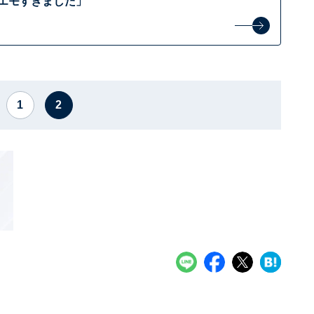
「エモすぎました」
1
2