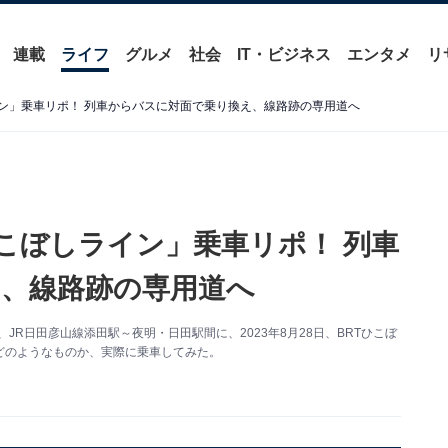
連載
ライフ
グルメ
社会
IT・ビジネス
エンタメ
リ
ライン」乗車リポ！ 列車からバスに対面で乗り換え、線路跡の専用道へ
Tひこぼしライン」乗車リポ！ 列車
、線路跡の専用道へ
JR日田彦山線添田駅～夜明・日田駅間に、2023年8月28日、BRTひこぼ
どのようなものか、実際に乗車してみた。