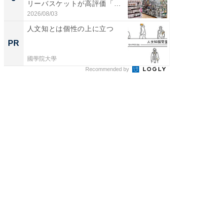
リーバスケットが高評価「使
リーバ
わ...
わ...
2026/08/03
2026/08/0
人文知とは個性の上に立つ
全国の
付きの
PR
PR
國學院大學
COCO VIL
Recommended by