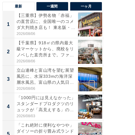
最新
一週間
一ヶ月
【三重県】伊勢名物「赤福」
【兵庫
の直営店に、全国唯一のコメ
ーメン
1
1
ダ大判焼き店も！ 東名阪・
再現した
伊...
道...
2026/08/06
2026/08/0
【千葉県】918㎡の県内最大
【三重
級マーケットから、廃校をリ
の直営
2
2
ノベした直売所まで。ファ
ダ大判焼
ー...
伊...
2026/08/06
2026/08/0
立山連峰と富山湾を望む展望
【千葉県
風呂に、水深333mの海洋深
級マー
3
3
層水風呂。富山県の人気日
ノベし
帰...
ー...
2026/08/06
2026/08/0
「1000円には見えなかった」
立山連
スタンダードプロダクツのリ
風呂に、
4
4
ュックが「高見えする」の...
層水風
帰...
2026/08/03
2026/08/0
「これ絶対に便利なやつや」
「これ
ダイソーの折り畳み式ランド
ダイソ
5
5