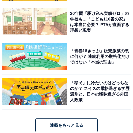
20年間「駆け込み実績ゼロ」の
学校も…「こども110番の家」
は本当に必要？ PTAが直面する
理想と現実
「青春18きっぷ」販売激減の裏
に何が？ 連続利用の厳格化だけ
ではない「本当の理由」
「移民」に冷たいのはどっちな
のか？ スイスの厳格過ぎる学歴
選別と、日本の曖昧過ぎる外国
人政策
連載をもっと見る