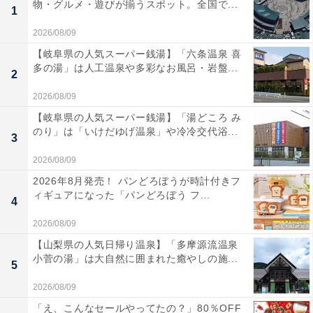
物・グルメ・遊びが揃うスポット。全国で...
1
2026/08/09
【岐阜県の人気スーパー銭湯】「六条温泉 喜
多の湯」は人工温泉や多彩なお風呂・岩盤...
2
2026/08/09
【岐阜県の人気スーパー銭湯】「湯どころ み
のり」は「いけだゆげ温泉」や冷冷交代浴...
3
2026/08/09
2026年8月発売！ パンどろぼうが時計付きフ
ィギュアになった「パンどろぼう フ...
4
2026/08/09
【山梨県の人気日帰り温泉】「多摩源流温泉
小菅の湯」は大自然に囲まれた癒やしの施...
5
2026/08/09
「え、こんなセールやってたの？」80％OFF