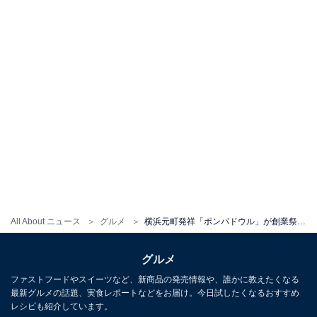
All About ニュース
グルメ
横浜元町発祥「ポンパドウル」が創業祭！ 人気定番パン5品が感謝価格に＆パン柄タオルハンカチも発売
グルメ
ファストフードやスイーツなど、新商品の発売情報や、誰かに教えたくなる
最新グルメの話題、実食レポートなどをお届け。今日試したくなるおすすめ
レシピも紹介しています。