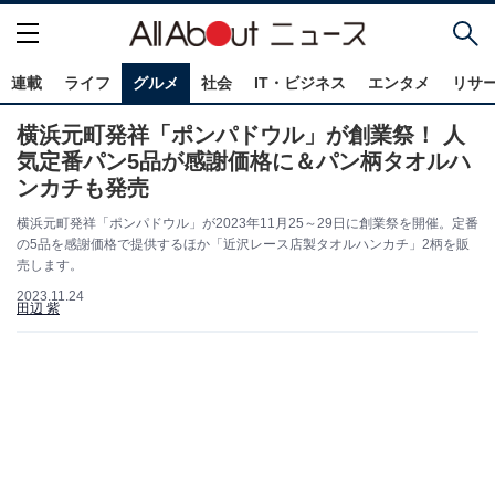
連載
ライフ
グルメ
社会
IT・ビジネス
エンタメ
リサ
横浜元町発祥「ポンパドウル」が創業祭！ 人
気定番パン5品が感謝価格に＆パン柄タオルハ
ンカチも発売
横浜元町発祥「ポンパドウル」が2023年11月25～29日に創業祭を開催。定番
の5品を感謝価格で提供するほか「近沢レース店製タオルハンカチ」2柄を販
売します。
2023.11.24
田辺 紫