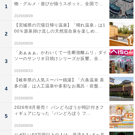
物・グルメ・遊びが揃うスポット。全国で...
1
2026/08/09
【宮城県の穴場日帰り温泉】「晴れ温泉」は1
00％源泉掛け流しの天然混合泉を楽しめ...
2
2026/08/09
「あぁぁぁ。かわいくて一生断捨離ムリ」ダイ
ソーのサンリオ日焼けシリーズが反響。全...
3
2026/08/10
【岐阜県の人気スーパー銭湯】「六条温泉 喜
多の湯」は人工温泉や多彩なお風呂・岩盤...
4
2026/08/09
2026年8月発売！ パンどろぼうが時計付きフ
ィギュアになった「パンどろぼう フ...
5
2026/08/09
リボ払い50万円以上の人は、返済を3～6ヶ月