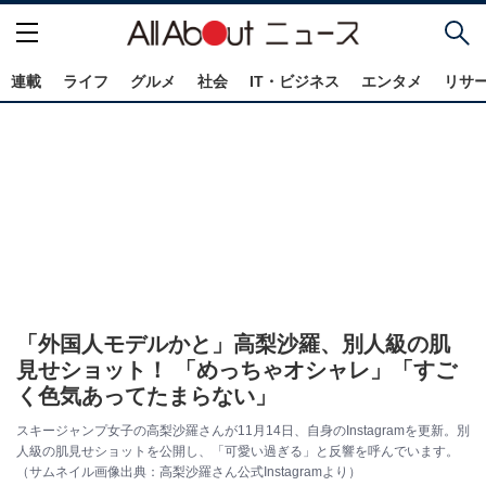
連載
ライフ
グルメ
社会
IT・ビジネス
エンタメ
リサ
「外国人モデルかと」高梨沙羅、別人級の肌
見せショット！ 「めっちゃオシャレ」「すご
く色気あってたまらない」
スキージャンプ女子の高梨沙羅さんが11月14日、自身のInstagramを更新。別
人級の肌見せショットを公開し、「可愛い過ぎる」と反響を呼んでいます。
（サムネイル画像出典：高梨沙羅さん公式Instagramより）