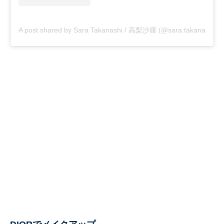
A post shared by Sara Takanashi / 高梨沙羅 (@sara.takanashi)