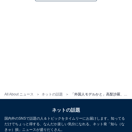
All About ニュース
ネットの話題
「外国人モデルかと」高梨沙羅、別人級の肌見せショット！ 「めっちゃオシャレ」「すごく色気あってたまらない」
ネットの話題
国内外のSNSで話題の人＆トピックをタイムリーにお届けします。知ってる
だけでちょっと得する、なんだか楽しい気分になれる、ネット発「知ら（な
きゃ）損」ニュースが盛りだくさん。