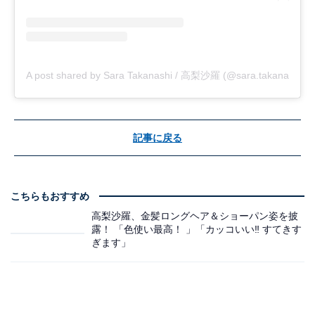
A post shared by Sara Takanashi / 高梨沙羅 (@sara.takanashi)
記事に戻る
こちらもおすすめ
高梨沙羅、金髪ロングヘア＆ショーパン姿を披
露！ 「色使い最高！ 」「カッコいい‼️ すてきす
ぎます」