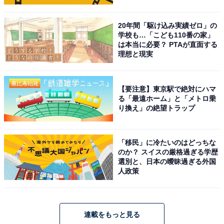
20年間「駆け込み実績ゼロ」の
学校も…「こども110番の家」
は本当に必要？ PTAが直面する
理想と現実
【要注意】東京駅で絶対にハマ
る「最遠ホーム」と「メトロ乗
り換え」の絶望トラップ
「移民」に冷たいのはどっちな
のか？ スイスの厳格過ぎる学歴
選別と、日本の曖昧過ぎる外国
人政策
連載をもっと見る