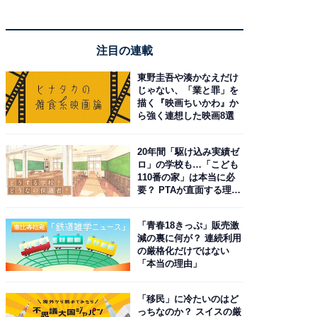
注目の連載
東野圭吾や湊かなえだけ
じゃない、「業と罪」を
描く『映画ちいかわ』か
ら強く連想した映画8選
20年間「駆け込み実績ゼ
ロ」の学校も…「こども
110番の家」は本当に必
要？ PTAが直面する理想
と現実
「青春18きっぷ」販売激
減の裏に何が？ 連続利用
の厳格化だけではない
「本当の理由」
「移民」に冷たいのはど
っちなのか？ スイスの厳