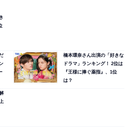
き
位
だ
橋本環奈さん出演の「好きな
ン
ドラマ」ランキング！ 2位は
ー
『王様に捧ぐ薬指』、1位
は？
解
上