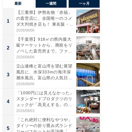
最新
一週間
一ヶ月
【三重県】伊勢名物「赤福」
【兵庫
の直営店に、全国唯一のコメ
ーメン
1
1
ダ大判焼き店も！ 東名阪・
再現した
伊...
道...
2026/08/06
2026/08/0
【千葉県】918㎡の県内最大
【三重
級マーケットから、廃校をリ
の直営
2
2
ノベした直売所まで。ファ
ダ大判焼
ー...
伊...
2026/08/06
2026/08/0
立山連峰と富山湾を望む展望
【千葉県
風呂に、水深333mの海洋深
級マー
3
3
層水風呂。富山県の人気日
ノベし
帰...
ー...
2026/08/06
2026/08/0
「1000円には見えなかった」
ステラ
スタンダードプロダクツのリ
詰め放題
4
4
ュックが「高見えする」の...
00円で「
2026/08/03
2026/08/0
「これ絶対に便利なやつや」
立山連
ダイソーの折り畳み式ランド
風呂に、
5
5
リーバスケットが高評価「使
層水風