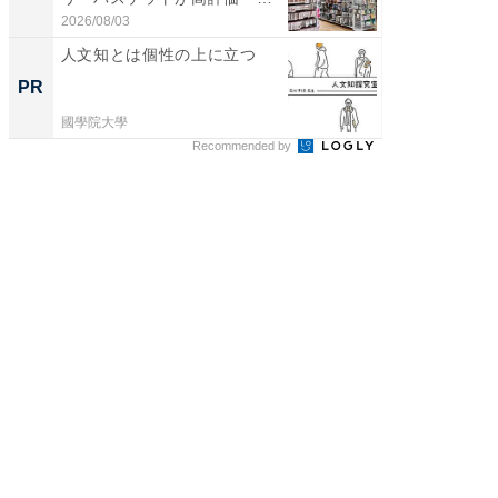
わ...
帰...
2026/08/03
2026/08/0
人文知とは個性の上に立つ
シェア別荘
wners
PR
PR
國學院大學
COCO VIL
Recommended by