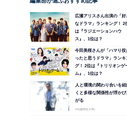
編集部が選ぶおすすめ記事
広瀬アリスさん出演の「好
なドラマ」ランキング！ 2
は『ラジエーションハウ
ス』、1位は？
今田美桜さんが「ハマり役
ったと思うドラマ」ランキ
グ！ 2位は『トリリオンゲ
ム』、1位は？
人と環境の関わり合いを紐
くと多様な関係性が浮かび
がる
PR(國學院大學)