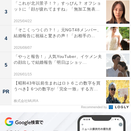
「これが北川景子！？」すっぴん？ オフショ
ットに「顔が疲れてますね」「無加工無表...
3
2025/04/22
「そこくっつくの？！」元NGT48メンバー、
結婚報告に祝福と驚きの声！「お相手の...
4
2026/08/07
「やっと報告！」人気YouTuber、イケメン夫
の顔出しで結婚報告「明日はショッ...
5
2026/01/15
【昭和43年以前生まれはロト６この数字を買
うべき】6つの数字が「完全一致」する方...
PR
株式会社MURA
Recommended by