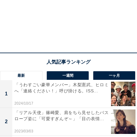
最新
一週間
一ヶ月
「うわすごい豪華メンバー」木梨憲武、ヒロミ
へ「連絡ください！」呼び掛ける。ISS...
1
2024/10/17
「リアル天使」篠崎愛、肩をちら見せしたバス
ローブ姿に「可愛すぎんぞ～」「目の表情...
2
2023/03/03