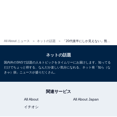
All About ニュース
ネットの話題
「20代後半にしか見えない」熊田曜子、おなかちらり＆美脚あらわなミニ丈コーデ！ 「ママ若いなあ!!」
ネットの話題
国内外のSNSで話題の人＆トピックをタイムリーにお届けします。知ってる
だけでちょっと得する、なんだか楽しい気分になれる、ネット発「知ら（な
きゃ）損」ニュースが盛りだくさん。
関連サービス
All About
All About Japan
イチオシ