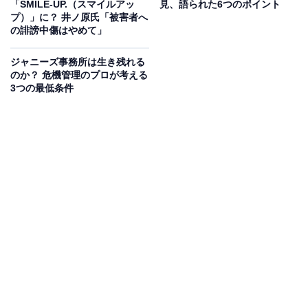
「SMILE-UP.（スマイルアッ
見、語られた6つのポイント
いるテレビ番組は、旧ジャニーズ事務所のタレントを起
プ）」に？ 井ノ原氏「被害者へ
用しづらくなっていきます。例えば、とあるドラマに
の誹謗中傷はやめて」
「A社」がCMスポンサーとして名を連ねます。その「A
ジャニーズ事務所は生き残れる
社」が、旧ジャニーズ事務所のタレントと契約を打ち切
のか？ 危機管理のプロが考える
った会社の場合、不具合が生じてしまうわけです。
3つの最低条件
テレビ局のスタッフは、旧ジャニーズ事務所と契約見直
しがあった企業を照らし合わせてキャスティングするこ
とになり、莫大な時間を費やすことになります。そうな
れば、はじめからキャスティングしなければ良いと、タ
レントが出演する機会を減らしていく構図が出来上がり
ます。