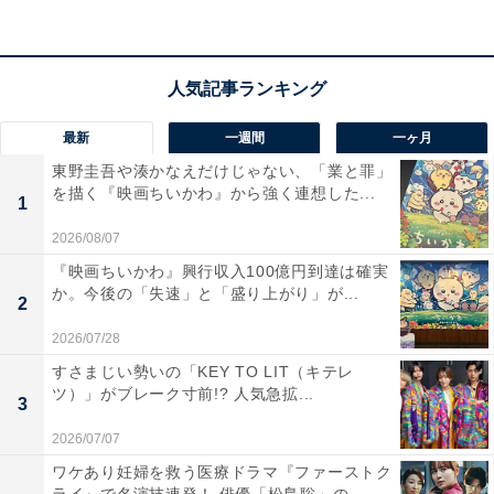
最新
一週間
一ヶ月
東野圭吾や湊かなえだけじゃない、「業と罪」
を描く『映画ちいかわ』から強く連想した...
1
2026/08/07
「P&Gジャパン」などタレント個人と契約を結ぶ
『映画ちいかわ』興行収入100億円到達は確実
企業も
か。今後の「失速」と「盛り上がり」が...
2
2026/07/28
そういった仕事の損失を減らすために、タレントたちは
すさまじい勢いの「KEY TO LIT（キテレ
「ジャニーズ事務所」と決別する意味で、契約を見直し
ツ）」がブレーク寸前!? 人気急拡...
3
て新会社と「エージェント契約」を結ぶことになりまし
2026/07/07
た。CMスポンサーの中で、「P&Gジャパン」は事務所
ワケあり妊婦を救う医療ドラマ『ファーストク
との契約は終了し、生田斗真さんなどタレントと直接契