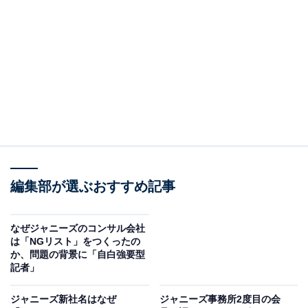
なぜ『エージェント契約』を結ぶ必要があるの
か？
まず、なぜ旧ジャニーズ事務所のタレントたちが、新た
な契約を結ばなくてはいけないのかを説明していきま
す。今回、ジャニー氏の性加害について、所属タレント
たちは仕事に支障をきたしました。
その中で、もっとも影響が大きかったのが、CMスポン
サーからの契約見直しです。ニュースでご存じの読者も
編集部が選ぶおすすめ記事
多いと思いますが、日本を代表する大企業が次々と旧ジ
ャニーズ事務所との契約打ち切りを表明。これにより、
なぜジャニーズのコンサル会社
所属タレントは莫大な契約料が獲得できる、テレビCM
は「NGリスト」をつくったの
か、問題の背景に「自白強要型
の仕事がなくなることになります。
記者」
それに伴い、企業からのスポンサー料＝CMで成立して
ジャニーズ新社名はなぜ
ジャニーズ事務所2度目の会