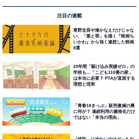
注目の連載
東野圭吾や湊かなえだけじゃな
い、「業と罪」を描く『映画ち
いかわ』から強く連想した映画
8選
A post shared by 生田斗真 (@toma.ikuta_official)
20年間「駆け込み実績ゼロ」の
企業として、到底許されない旧ジャニーズ事務所とは契
学校も…「こども110番の家」
は本当に必要？ PTAが直面する
約できなくても、タレントと個人的には契約を結びたい
理想と現実
というスポンサーがいる中で、生き残りをかけてエージ
ェント契約への移行を進めていることになります。
「青春18きっぷ」販売激減の裏
に何が？ 連続利用の厳格化だけ
そもそも「エージェント契約」と
ではない「本当の理由」
次ページ
は？
「移民」に冷たいのはどっちな