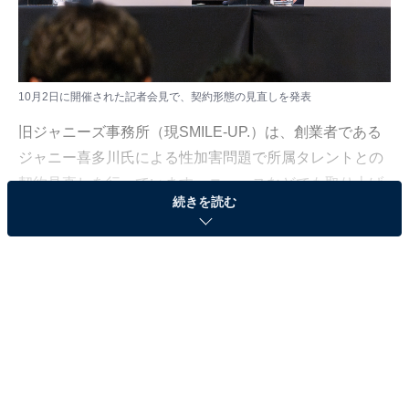
10月2日に開催された記者会見で、契約形態の見直しを発表
旧ジャニーズ事務所（現SMILE-UP.）は、創業者である
ジャニー喜多川氏による性加害問題で所属タレントとの
契約見直しを行っています。ニュースなどでも取り上げ
続きを読む
られている「エージェント契約」に移行するのですが、
タレントたちの活動がどう変化していくのか、気になっ
ているファンも多いでしょう。
今回は、元テレビ局スタッフの筆者が、「エージェント
契約」について解説し、今後のタレントの活動にどう影
響があるのかを予測していきます。