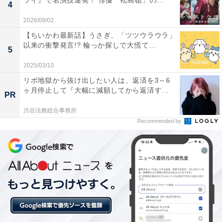
ライ』で名演技連発！ 俳優「松島聡」の...
4
約を結んだことがスポーツ報知の取材で明らかとなりま
した。
2026/08/02
【ちいかわ最新話】うさぎ、「ツツウラウラ」
以来の衝撃発言!? 輪っか探しで大慌て...
5
2025/03/10
リボ地獄から抜け出したい人は、返済を3～6
ヶ月停止して『大幅に減額してから返済す...
PR
渋谷法務総合事務所
Recommended by
View this post on Instagram