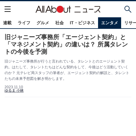
連載
ライフ
グルメ
社会
IT・ビジネス
エンタメ
リサ
旧ジャニーズ事務所「エージェント契約」と
「マネジメント契約」の違いは？ 所属タレン
トの今後を予測
旧ジャニーズ事務所が行うと言われている、タレントとのエージェント契
約。はたして、タレントたちはどんな契約をして、今後はどう活動していく
のか？ 元テレビ局スタッフの筆者が、エージェント契約の解説と、タレント
たちの未来予想図を解き明かします。
2023.11.10
ゆるま 小林