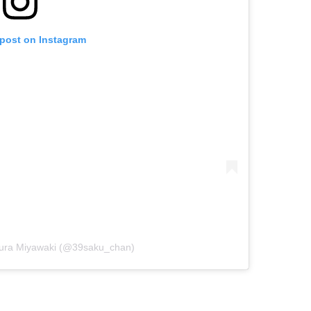
 post on Instagram
kura Miyawaki (@39saku_chan)