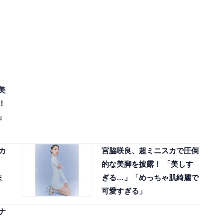
美
！
」
カ
宮脇咲良、超ミニスカで圧倒
的な美脚を披露！ 「美しす
ま
ぎる…」「めっちゃ肌綺麗で
可愛すぎる」
ナ