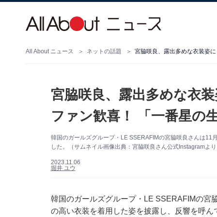
All About ニュース
ネットの話題
宮脇咲良、露出多めな衣装姿に
宮脇咲良、露出多めな衣装
ファン歓喜！ 「一番星の
韓国のガールズグループ・LE SSERAFIMの宮脇咲良さんは11
した。（サムネイル画像出典：宮脇咲良さん公式Instagramよ
2023.11.06
堀井 ユウ
韓国のガールズグループ・LE SSERAFIMの宮脇
の高い衣装を着用した姿を披露し、反響を呼ん