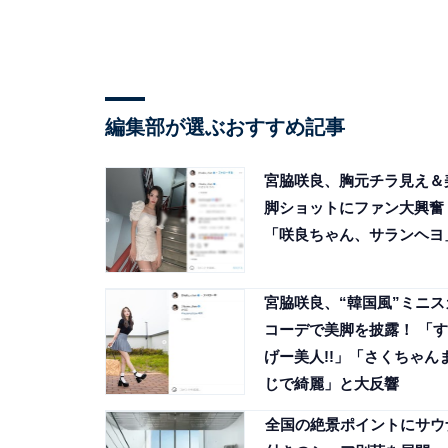
編集部が選ぶおすすめ記事
宮脇咲良、胸元チラ見え＆
脚ショットにファン大興奮
「咲良ちゃん、サランヘヨ
宮脇咲良、“韓国風”ミニス
コーデで美脚を披露！ 「す
げー美人!!」「さくちゃん
じで綺麗」と大反響
全国の絶景ポイントにサウ