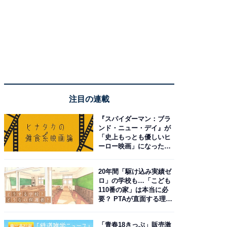
注目の連載
『スパイダーマン：ブラ
ンド・ニュー・デイ』が
「史上もっとも優しいヒ
ーロー映画」になった理
由。予習したい作品は？
20年間「駆け込み実績ゼ
ロ」の学校も…「こども
110番の家」は本当に必
要？ PTAが直面する理想
と現実
「青春18きっぷ」販売激