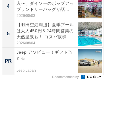
入〜」ダイソーのポップアッ
詰め放題
4
4
プランドリーバッグが話
00円で「
題。“さま...
2026/08/03
2026/08/0
【羽田空港周辺】夏季プール
【埼玉
は大人450円＆24時間営業の
「行田天
5
5
天然温泉も！ コスパ抜群...
は和の
が...
2026/08/04
2026/08/0
Jeep アソビュー！ギフト当
すべて
たる
るその
PR
PR
Jeep Japan
COCO VIL
Recommended by