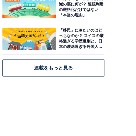
減の裏に何が？ 連続利用
の厳格化だけではない
「本当の理由」
「移民」に冷たいのはど
っちなのか？ スイスの厳
格過ぎる学歴選別と、日
本の曖昧過ぎる外国人政
策
連載をもっと見る