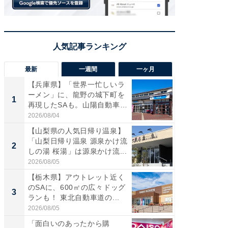
最新
一週間
一ヶ月
【兵庫県】「世界一忙しいラ
「気に
ーメン」に、龍野の城下町を
る〜」3
1
1
再現したSAも。山陽自動車
バー」
道...
好...
2026/08/04
2026/07/3
【山梨県の人気日帰り温泉】
【三重
「山梨日帰り温泉 源泉かけ流
「鈴鹿天
2
2
しの湯 桜湯」は源泉かけ流...
は100
2026/08/05
2026/08/0
【栃木県】アウトレット近く
「ミニオ
のSAに、600㎡の広々ドッグ
ッグ！ 
3
3
ランも！ 東北自動車道の...
ど、夏限
2026/08/05
2026/08/0
「面白いのあったから購
ステラ