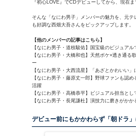
『初心LOVE』でCDデビューしてから、現在
そんな「なにわ男子」メンバーの魅力を、元テ
も好調な西畑大吾さんをピックアップします。
【他のメンバーの記事はこちら】
【なにわ男子・道枝駿佑】国宝級のビジュアルで
【なにわ男子・大橋和也】天然ボケ×透き通る歌
ー
【なにわ男子・大西流星】「あざとかわいい」に
【なにわ男子・藤原丈一郎】野球ファンも認め
活躍
【なにわ男子・高橋恭平】ビジュアル担当としてグ
【なにわ男子・長尾謙杜】演技力に磨きがかかる
デビュー前にもかかわらず「朝ドラ