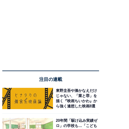
注目の連載
東野圭吾や湊かなえだけ
じゃない、「業と罪」を
描く『映画ちいかわ』か
ら強く連想した映画8選
20年間「駆け込み実績ゼ
ロ」の学校も…「こども