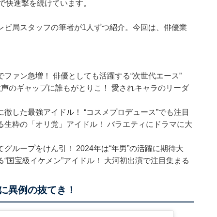
まで快進撃を続けています。
レビ局スタッフの筆者が1人ずつ紹介。今回は、俳優業
ファン急増！ 俳優としても活躍する“次世代エース”
声のギャップに誰もがとりこ！ 愛されキャラのリーダ
徹した最強アイドル！ “コスメプロデュース”でも注目
る生粋の「オリ党」アイドル！ バラエティにドラマに大
ループをけん引！ 2024年は“年男”の活躍に期待大
“国宝級イケメン”アイドル！ 大河初出演で注目集まる
」に異例の抜てき！