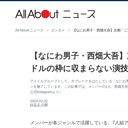
All About ニュース
エンタメ
【なにわ男子・西畑大吾】次期「二
【なにわ男子・西畑大吾】
ドルの枠に収まらない演
アイドルグループとして、大ブレークをはたしている「なにわ
ンを魅了しています。この記事では、メンバーの1人、西畑大
公式Instagramより）
2024.02.02
ゆるま 小林
メンバーが各ジャンルで活躍している、7人組アイ