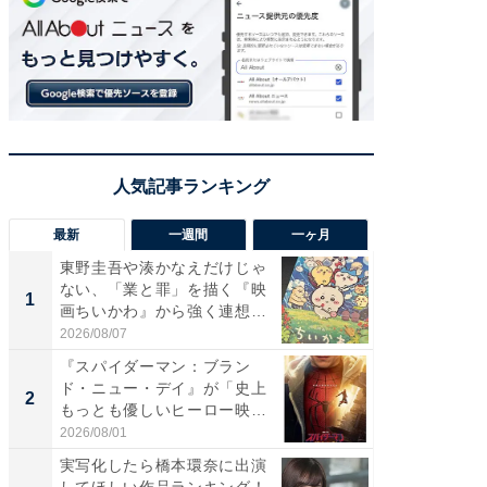
最新
一週間
一ヶ月
東野圭吾や湊かなえだけじゃ
【40代
ない、「業と罪」を描く『映
いと思う
1
1
画ちいかわ』から強く連想し
代タレン
た...
2026/08/07
2026/08/0
『スパイダーマン：ブラン
東野圭
ド・ニュー・デイ』が「史上
ない、
2
2
もっとも優しいヒーロー映
画ちい
画」に...
た...
2026/08/01
2026/08/0
実写化したら橋本環奈に出演
ワケあ