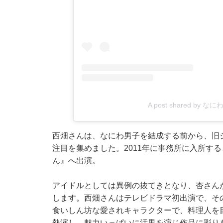
A post shared by なにわ
西畑さんは、なにわ男子を結成する前から、旧ジャ
注目を集めました。2011年に事務所に入所する
ん』へ出演。
アイドルとしては異例の抜てきとなり、杏さん
します。西畑さんはテレビドラマ初出演で、そ
食いしん坊な愛されキャラクターで、料理人を
熱演し、魅力いっぱいに活男を演じ作品に彩り