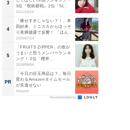
してほしい作品ランキング！
マ『フ
3
3
3位『呪術廻戦』2位『SL...
演技連発
の...
2021/10/14
2026/08/0
「痩せすぎじゃない？！」本
「FRUI
田紗来、ミニスカからほっそ
うまい
4
4
り美脚披露で反響！ 「ほん
ング！ 2
と...
2025/07/14
2026/08/0
「FRUITS ZIPPER」の歌が
いつも
うまいと思うメンバーランキ
除。ロ
5
PR
ング！ 2位「櫻井...
すごい
2026/08/04
Dreame
「今日の目玉商品は？」毎日
変わるAmazonタイムセール
PR
が見逃せない
Amazon
Recommended by