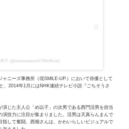
男子 (@naniwadanshi728official)
ニーズ事務所（現SMILE-UP.）において俳優として
と、2014年1月にはNHK連続テレビ小説『ごちそうさ
が演じた主人公「め以子」の次男である西門活男を担当
の演技力に注目が集まりました。活男は天真らんまんで
目指して奮闘。西畑さんは、かわいらしいビジュアルで
を与えました。