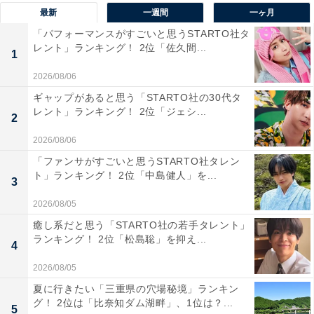
最新
一週間
一ヶ月
1位：セブン-イレブン
「パフォーマンスがすごいと思うSTARTO社タ
レント」ランキング！ 2位「佐久間...
1
1位は「セブン-イレブン」でした。
2026/08/06
セブン-イレブンでは、「セブンプレミアム」「セブンプ
ギャップがあると思う「STARTO社の30代タ
レント」ランキング！ 2位「ジェシ...
レミアムゴールド」のシリーズ名で高品質な食パンを取
2
りそろえていたり、菓子パンや総菜パンのバリエーショ
2026/08/06
ンが豊富であったりとパン商品のラインアップが充実し
「ファンサがすごいと思うSTARTO社タレン
ています。
ト」ランキング！ 2位「中島健人」を...
3
2026/08/05
サクッとかるい外側ともちっとした内側の生地が特徴の
癒し系だと思う「STARTO社の若手タレント」
「国産小麦使用ふんわりメロンパン」、ふんわりとした
ランキング！ 2位「松島聡」を抑え...
4
口あたりにちぎってからの食べやすさが魅力の「国産小
2026/08/05
麦使用チョコクリームのちぎりパン」が人気商品に挙げ
夏に行きたい「三重県の穴場秘境」ランキン
られます。
グ！ 2位は「比奈知ダム湖畔」、1位は？...
5