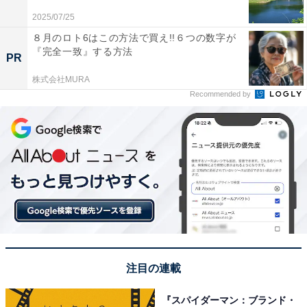
アンケートの自由回答欄では、「メロンパンがふわふわ
2025/07/25
で美味しいから」（愛知県／20代女性）をはじめ、「セ
８月のロト6はこの方法で買え!!６つの数字が
『完全一致』する方法
ブンプレミアムのパンが美味しいから」（鹿児島県／30
PR
代女性）、「金の食パンが好きだから」（東京都／40代
株式会社MURA
女性）、「セブンプレミアムゴールドの食パンがとても
Recommended by
おいしい」（大阪府／30代男性）などのコメントが寄せ
られています。
※回答者コメントは原文ママです
この記事の筆者：長谷川 優人
1990年生まれ。30代突入と同時期に未経験でライター業
を開始。日常系アニメと車好き。女性声優さんにも関心
をもち個人的にイベントへ参加している。現在の所有車
注目の連載
はスズキ ワゴンR（MH95S）。各地のアニメ作品の舞台
『スパイダーマン：ブランド・
となった場所を聖地巡礼すべくドライブに出かける。