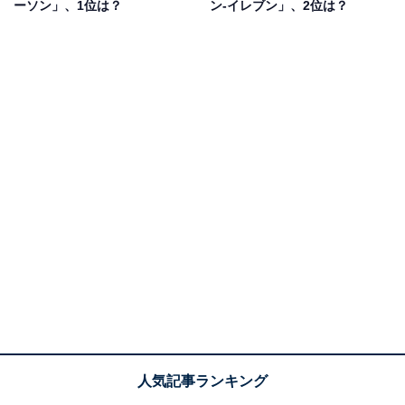
ーソン」、1位は？
ン-イレブン」、2位は？
／40代女性）、「糖質カットのパンがおいしくて嬉しい
です」（千葉県／20代女性）、「ブランパンのシリーズ
がシンプルな味で気に入っている」（長崎県／20代女
性）などのコメントが寄せられました。