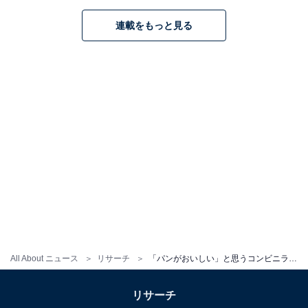
こちらもおすすめ
連載をもっと見る
「スイーツがおいしい」と思うコンビニランキ
ング！2位「セブン-イレブン」、2位は？
1
2
All About ニュース
リサーチ
「パンがおいしい」と思うコンビニランキング！ 2位「ローソン」、1位は？
リサーチ