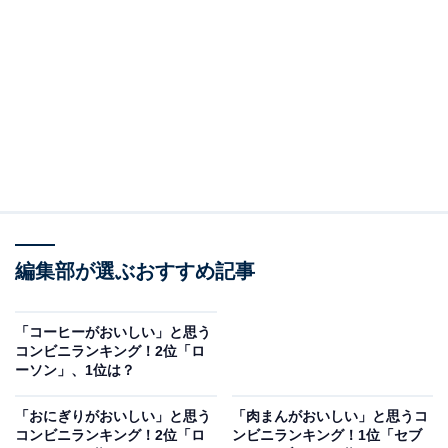
れのパン商品が販売されています。
水は一切使わず、牛乳と生クリーム、バターをふんだん
に使用した味わいの「牛乳仕込みの羽根つきメロンパ
ン」や、フランスパンに、甘さ控えめのあんと有塩バタ
ーをサンドした「あんバターフランス」などの菓子パン
系商品が人気を集めているようです。
また、糖質がカットされている「ブランパン」「ブラン
編集部が選ぶおすすめ記事
入り食パン」も、アンケートの回答者が注目しているパ
ンに挙げられます。
「コーヒーがおいしい」と思う
コンビニランキング！2位「ロ
アンケートの自由回答欄では、「低糖質の商品など、種
ーソン」、1位は？
類が豊富だったから」（茨城県／20代女性）、「糖質ケ
アできるパンの種類が多く、チョコレート系のパンの甘
「おにぎりがおいしい」と思う
「肉まんがおいしい」と思うコ
コンビニランキング！2位「ロ
ンビニランキング！1位「セブ
さがくどくなくてちょうどいいおいしさです」（北海道