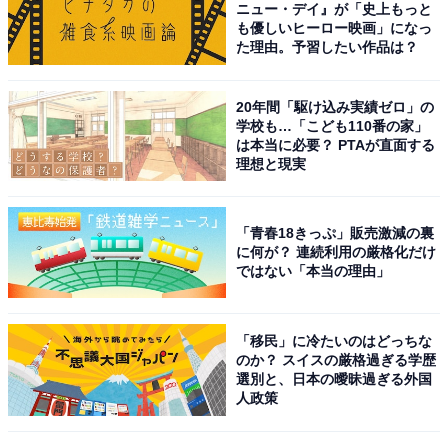
ニュー・デイ』が「史上もっと
も優しいヒーロー映画」になっ
た理由。予習したい作品は？
5位までの全ランキング結果を見
次ページ
る
20年間「駆け込み実績ゼロ」の
学校も…「こども110番の家」
は本当に必要？ PTAが直面する
理想と現実
「青春18きっぷ」販売激減の裏
に何が？ 連続利用の厳格化だけ
ではない「本当の理由」
「移民」に冷たいのはどっちな
のか？ スイスの厳格過ぎる学歴
選別と、日本の曖昧過ぎる外国
人政策