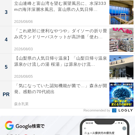
立山連峰と富山湾を望む展望風呂に、水深333
mの海洋深層水風呂。富山県の人気日帰...
3
2026/08/06
「これ絶対に便利なやつや」ダイソーの折り畳
み式ランドリーバスケットが高評価「使わ...
4
2026/08/03
【山梨県の人気日帰り温泉】「山梨日帰り温泉
源泉かけ流しの湯 桜湯」は源泉かけ流...
5
2026/08/05
「気になっていた認知機能が菌で…」森永が開
発。感動の70代続出
PR
森永乳業
Recommended by