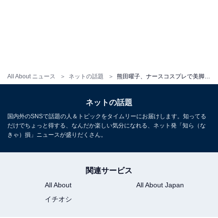
All About ニュース
ネットの話題
熊田曜子、ナースコスプレで美脚あらわに！ 「セクシー過ぎて目のやり場に困る」「正に美の塊」
ネットの話題
国内外のSNSで話題の人＆トピックをタイムリーにお届けします。知ってる
だけでちょっと得する、なんだか楽しい気分になれる、ネット発「知ら（な
きゃ）損」ニュースが盛りだくさん。
関連サービス
All About
All About Japan
イチオシ