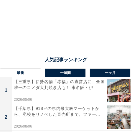
最新
一週間
一ヶ月
【三重県】伊勢名物「赤福」の直営店に、全国
唯一のコメダ大判焼き店も！ 東名阪・伊...
1
2026/08/06
【千葉県】918㎡の県内最大級マーケットか
ら、廃校をリノベした直売所まで。ファー...
2
2026/08/06