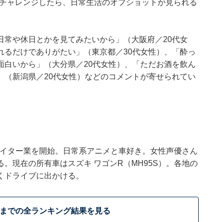
rにチャレンジしたら、日常生活のオフショットが見られる
日常や休日とかを見てみたいから」（大阪府／20代女
れるだけでありがたい」（東京都／30代女性）、「酔っ
面白いから」（大分県／20代女性）、「ただお酒を飲ん
」（新潟県／20代女性）などのコメントが寄せられてい
でライター業を開始。日常系アニメと車好き。女性声優さん
。現在の所有車はスズキ ワゴンR（MH95S）。各地の
くドライブに出かける。
位までの全ランキング結果を見る