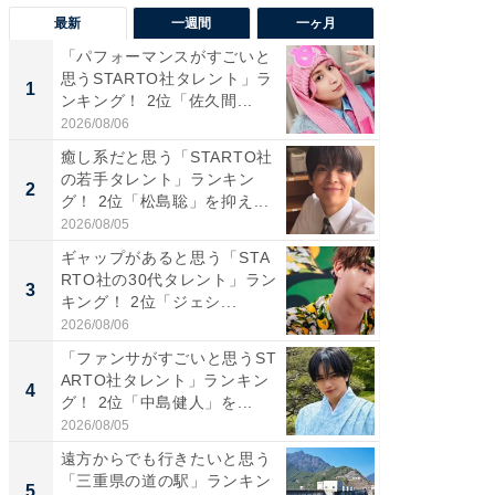
最新
一週間
一ヶ月
「パフォーマンスがすごいと
「癒し系
思うSTARTO社タレント」ラ
タレント
1
1
ンキング！ 2位「佐久間...
「井ノ原
2026/08/06
2026/08/0
癒し系だと思う「STARTO社
癒し系だ
の若手タレント」ランキン
の若手
2
2
グ！ 2位「松島聡」を抑え...
グ！ 2
2026/08/05
2026/08/0
ギャップがあると思う「STA
ギャップ
RTO社の30代タレント」ラン
RTO社
3
3
キング！ 2位「ジェシ...
キング！
2026/08/06
2026/08/0
「ファンサがすごいと思うST
「世界で
ARTO社タレント」ランキン
ARTO
4
4
グ！ 2位「中島健人」を...
グ！ 2
2026/08/05
2026/08/0
遠方からでも行きたいと思う
身長を知
「三重県の道の駅」ランキン
性俳優」
5
5