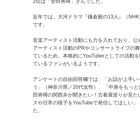
2位は「菅田将暉」さんでした。
近年では、大河ドラマ『鎌倉殿の13人』（NH
です。
音楽アーティスト活動にも力を入れており、公式
アーティスト活動のPRやコンサートライブの
ているため、本格的にYouTuberとしての活
ているファンがいるようです。
アンケートの自由回答欄では、「お話が上手い
う」（神奈川県／20代女性）、「中身をもっと
田将暉の関西弁が聞きたい！古着屋巡りが見た
スや日常の様子をYouTubeで発信してほしい
た。