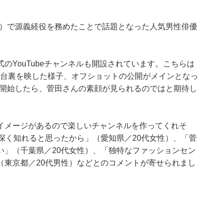
K）で源義経役を務めたことで話題となった人気男性俳優
のYouTubeチャンネルも開設されています。こちらは
舞台裏を映した様子、オフショットの公開がメインとなっ
動を開始したら、菅田さんの素顔が見られるのではと期待し
イメージがあるので楽しいチャンネルを作ってくれそ
深く知れると思ったから」（愛知県／20代女性）、「菅
い」（千葉県／20代女性）、「独特なファッションセン
」（東京都／20代男性）などとのコメントが寄せられまし