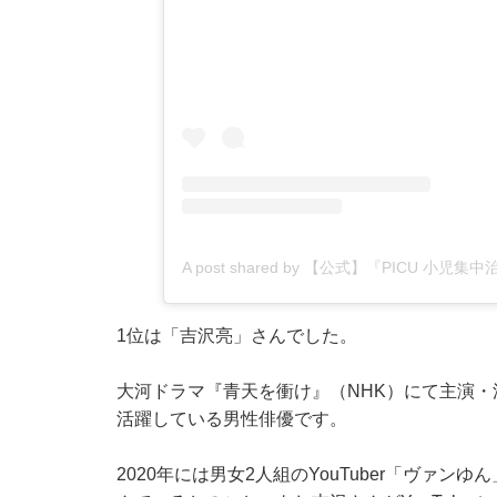
A post shared by 【公式】『PICU 小児
1位は「吉沢亮」さんでした。
大河ドラマ『青天を衝け』（NHK）にて主演・
活躍している男性俳優です。
2020年には男女2人組のYouTuber「ヴァン