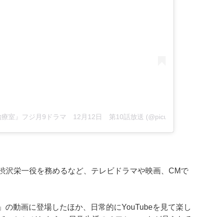
集中治療室』フジ月9ドラマ 12月12日 第10話放送 (@picu_cx)
渋沢栄一役を務めるなど、テレビドラマや映画、CMで
ゆん」の動画に登場したほか、日常的にYouTubeを見て楽し