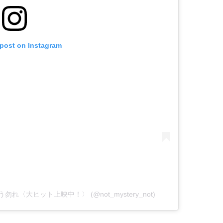
 post on Instagram
言う勿れ〈大ヒット上映中！〉 (@not_mystery_not)