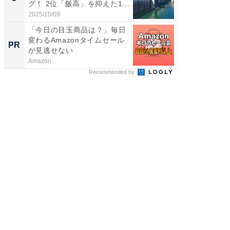
グ！ 2位「飯高」を抑えた1...
「鈴木
倒...
2025/10/09
2026/08/0
「今日の目玉商品は？」毎日
これが
変わるAmazonタイムセール
な間取
PR
PR
が見逃せない
Amazon
株式会社
Recommended by