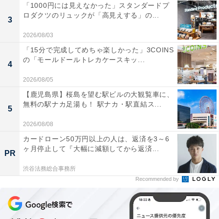
「1000円には見えなかった」スタンダードプ
ロダクツのリュックが「高見えする」の...
3
2026/08/03
「15分で完成してめちゃ楽しかった」3COINS
の「モールドールトレカケースキッ...
4
2026/08/05
【鹿児島県】桜島を望む駅ビルの大観覧車に、
無料の駅ナカ足湯も！ 駅ナカ・駅直結ス...
5
2026/08/08
カードローン50万円以上の人は、返済を3～6
ヶ月停止して『大幅に減額してから返済...
PR
渋谷法務総合事務所
Recommended by