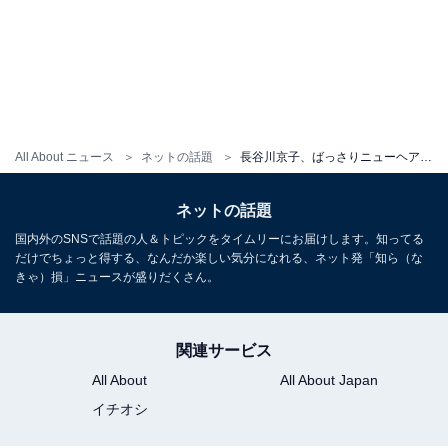
All About ニュース
ネットの話題
長谷川京子、ばっさりニューヘアで美背中あらわに！「美貌が止まりませんね」「後ろ姿が綺麗」
ネットの話題
国内外のSNSで話題の人＆トピックをタイムリーにお届けします。知ってる
だけでちょっと得する、なんだか楽しい気分になれる、ネット発「知ら（な
きゃ）損」ニュースが盛りだくさん。
関連サービス
All About
All About Japan
イチオシ