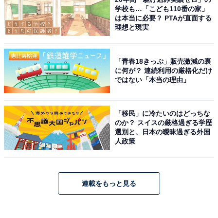
学校も…「こども110番の家」
は本当に必要？ PTAが直面する
理想と現実
「青春18きっぷ」販売激減の裏
に何が？ 連続利用の厳格化だけ
ではない「本当の理由」
「移民」に冷たいのはどっちな
のか？ スイスの厳格過ぎる学歴
選別と、日本の曖昧過ぎる外国
人政策
連載をもっと見る