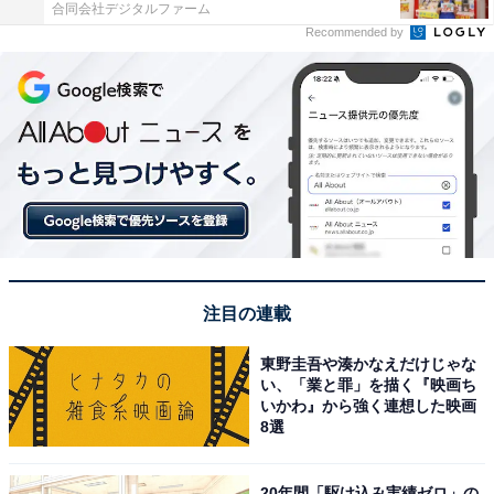
合同会社デジタルファーム
Recommended by
注目の連載
東野圭吾や湊かなえだけじゃな
い、「業と罪」を描く『映画ち
いかわ』から強く連想した映画
8選
20年間「駆け込み実績ゼロ」の