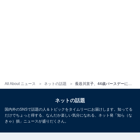
All About ニュース
ネットの話題
長谷川京子、44歳バースデーにコンプレックスを告白「等身大の京子さんが好き」「勇気をいただきました」
ネットの話題
国内外のSNSで話題の人＆トピックをタイムリーにお届けします。知ってる
だけでちょっと得する、なんだか楽しい気分になれる、ネット発「知ら（な
きゃ）損」ニュースが盛りだくさん。