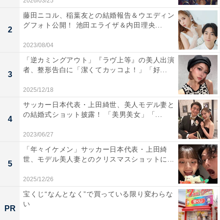
2026/03/25
藤田ニコル、稲葉友との結婚報告＆ウエディン
グフォト公開！ 池田エライザ＆内田理央...
2
2023/08/04
「逆カミングアウト」『ラヴ上等』の美人出演
者、整形告白に「潔くてカッコよ！」「好...
3
2025/12/18
サッカー日本代表・上田綺世、美人モデル妻と
の結婚式ショット披露！ 「美男美女」「...
4
2023/06/27
「年々イケメン」サッカー日本代表・上田綺
世、モデル美人妻とのクリスマスショットに...
5
2025/12/26
宝くじ“なんとなく”で買っている限り変わらな
い
PR