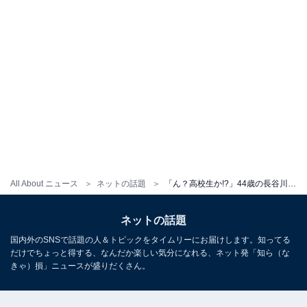
All About ニュース
ネットの話題
「ん？高校生か!?」44歳の長谷川京子、美脚あらわなミニ丈コーデに「20代に見えました」「女子高生にしか見えん」
ネットの話題
国内外のSNSで話題の人＆トピックをタイムリーにお届けします。知ってる
だけでちょっと得する、なんだか楽しい気分になれる、ネット発「知ら（な
きゃ）損」ニュースが盛りだくさん。