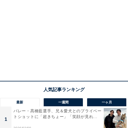
最新
一週間
一ヶ月
バレー・髙橋藍選手、兄＆愛犬とのプライベー
トショットに「超きちょー」「笑顔が見れ...
1