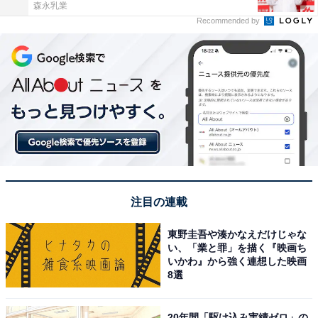
森永乳業
Recommended by
注目の連載
東野圭吾や湊かなえだけじゃな
い、「業と罪」を描く『映画ち
いかわ』から強く連想した映画
8選
20年間「駆け込み実績ゼロ」の