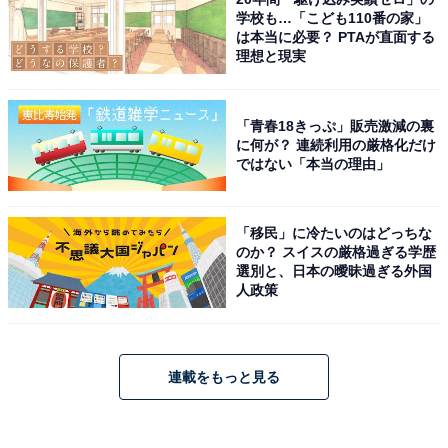
学校も…「こども110番の家」
は本当に必要？ PTAが直面する
理想と現実
「青春18きっぷ」販売激減の裏
に何が？ 連続利用の厳格化だけ
ではない「本当の理由」
「移民」に冷たいのはどっちな
のか？ スイスの厳格過ぎる学歴
選別と、日本の曖昧過ぎる外国
人政策
連載をもっと見る