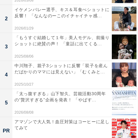
2026/03/08
イケメンバレー選手、キス＆耳食べショットに
反響！ 「なんなのーこのイチャイチャ感...
2
2026/01/29
「もうすぐ結婚して１年」美人モデル、前撮り
ショットに絶賛の声！ 「童話に出てくる...
3
2025/08/06
中川翔子、親子3ショットに反響「双子を産ん
だばかりのママには見えない」「むくみと...
4
2025/10/27
「太っ腹すぎる」山下智久、芸能活動30周年
の“贅沢すぎる”企画を発表！ 「やばす...
5
2026/08/08
アマゾンで大人気！血圧対策はコーヒーに足し
てみて
PR