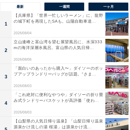
最新
一週間
一ヶ月
【兵庫県】「世界一忙しいラーメン」に、龍野
の城下町を再現したSAも。山陽自動車道...
1
2026/08/04
立山連峰と富山湾を望む展望風呂に、水深333
mの海洋深層水風呂。富山県の人気日帰...
2
2026/08/06
「面白いのあったから購入〜」ダイソーのポッ
プアップランドリーバッグが話題。“さま...
3
2026/08/03
「これ絶対に便利なやつや」ダイソーの折り畳
み式ランドリーバスケットが高評価「使わ...
4
2026/08/03
【山梨県の人気日帰り温泉】「山梨日帰り温泉
源泉かけ流しの湯 桜湯」は源泉かけ流...
5