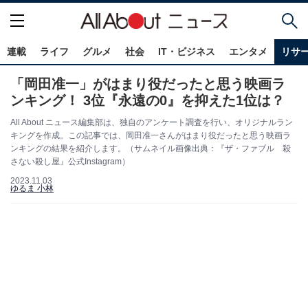
連載
ライフ
グルメ
社会
IT・ビジネス
エンタメ
リサ
「岡田准一」がはまり役だったと思う映画ラ
ンキング！ 3位『永遠の0』を抑えた1位は？
All About ニュース編集部は、独自のアンケート調査を行い、オリジナルラン
キングを作成。この記事では、岡田准一さんがはまり役だったと思う映画ラ
ンキングの結果を紹介します。（サムネイル画像出典：『ザ・ファブル 殺
さない殺し屋』公式Instagram）
2023.11.03
ゆるま 小林