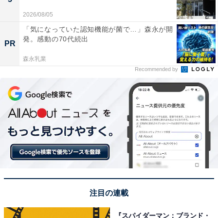
2026/08/05
「気になっていた認知機能が菌で…」森永が開
発。感動の70代続出
PR
森永乳業
Recommended by
注目の連載
『スパイダーマン：ブランド・