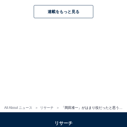
連載をもっと見る
All About ニュース
リサーチ
「岡田准一」がはまり役だったと思う映画ランキング！ 3位『永遠の0』を抑えた1位は？
リサーチ