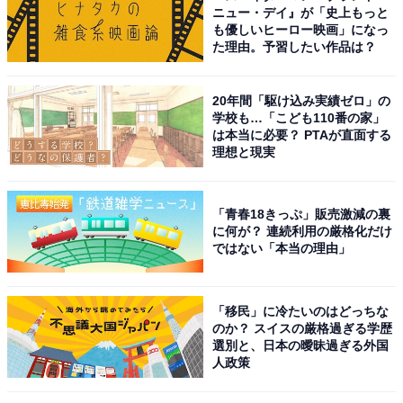
ニュー・デイ』が「史上もっと
も優しいヒーロー映画」になっ
た理由。予習したい作品は？
20年間「駆け込み実績ゼロ」の
学校も…「こども110番の家」
は本当に必要？ PTAが直面する
理想と現実
「青春18きっぷ」販売激減の裏
に何が？ 連続利用の厳格化だけ
ではない「本当の理由」
「移民」に冷たいのはどっちな
のか？ スイスの厳格過ぎる学歴
選別と、日本の曖昧過ぎる外国
人政策