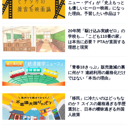
位「福井県」、1位は？
ニュー・デイ』が「史上もっと
も優しいヒーロー映画」になっ
た理由。予習したい作品は？
20年間「駆け込み実績ゼロ」の
学校も…「こども110番の家」
は本当に必要？ PTAが直面する
理想と現実
1
2
「青春18きっぷ」販売激減の裏
に何が？ 連続利用の厳格化だけ
ではない「本当の理由」
「移民」に冷たいのはどっちな
のか？ スイスの厳格過ぎる学歴
選別と、日本の曖昧過ぎる外国
人政策