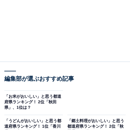
「人口推計」より）で、人口数は全国8位。面積は83457
平方キロメートルで全国1位となっています。主な名産
は乳製品、ホタテ、カニ。札幌市時計台、小樽運河、旭
山動物園などの観光名所があります。
All About ニュース編集部が実施したアンケート調査から
北海道の米に関するコメントを見ると「広大な大地で育
ったお米は雑味もなく美味しい」（神奈川／30代男
性）、「昔は北海道というだけでB品だったが最近はす
編集部が選ぶおすすめ記事
っかり美味しくなった」（東京都／30代女性）、「ここ
20年で飛躍的においしくなってると思います」（東京都
／30代男性）などの声が寄せられていました。
「お米がおいしい」と思う都道
府県ランキング！ 2位「秋田
県」、1位は？
「うどんがおいしい」と思う都
「郷土料理がおいしい」と思う
道府県ランキング！ 1位「香川
都道府県ランキング！ 2位「秋