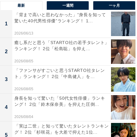
最新
一週間
一ヶ月
名産は魚沼産コシヒカリ、笹団子、塩引鮭。佐渡島、弥
「背まで高いと思わなかった」“身長を知って
彦山、五頭連峰などの観光名所があります。
驚いた40代男性俳優”ランキング！ 1...
1
All About ニュース編集部が実施したアンケート調査から
2026/06/13
新潟県の米に関するコメントを見ると「新潟県のブラン
癒し系だと思う「STARTO社の若手タレント」
ランキング！ 2位「松島聡」を抑え...
ド米は美味しいものが多いので、美味しい米を食べたく
2
なったら新潟県産のものを買っています」（埼玉県／30
2026/08/05
代女性）、「日本一の米どころで品質もよさそう」（千
「ファンサがすごいと思うSTARTO社タレン
葉県／30代女性）、「他の地域のお米に比べても、新潟
ト」ランキング！ 2位「中島健人」を...
3
のお米が一味違う気がします」（茨城県／40代女性）と
2026/08/05
いった声がありました。
身長を知って驚いた「50代女性俳優」ランキ
ング！ 2位「鈴木保奈美」を抑えた圧倒...
4
＞47位までの全ランキング結果を見る
2026/08/04
「実は二世」と知って驚いたタレントランキン
※回答者のコメントは原文ママです
グ！ 2位「杉咲花」を大差で抑えた1位...
5