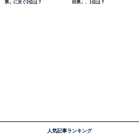
県」に次ぐ2位は？
田県」、1位は？
1位：新潟県
1位は「新潟県」でした。令和4年産水稲の収穫量（子実
用）は63万1000トンでした。
新潟県は人口約215万人（2022年10月時点、政府統計
「人口推計」より）で、人口数は全国15位。面積は
10364平方キロメートルで全国6位となっています。主な