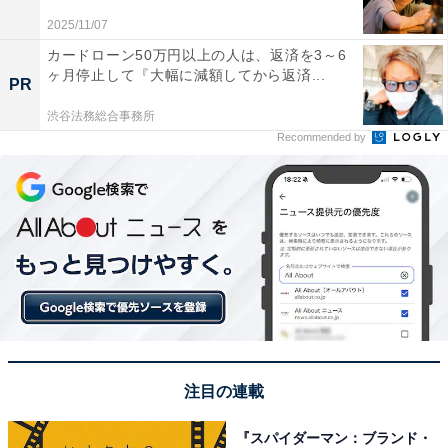
出典：
作物統計調査のデータ（農林水産省）
2025/11/07
カードローン50万円以上の人は、返済を3～6
ヶ月停止して『大幅に減額してから返済...
PR
渋谷法務総合事務所
Recommended by
注目の連載
こちらもおすすめ
「米の消費量が多い」都道府県ランキング！ 2
『スパイダーマン：ブランド・