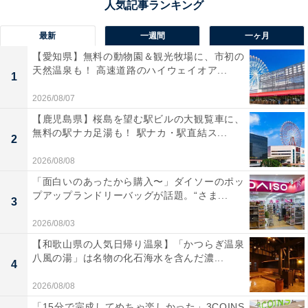
最新
一週間
一ヶ月
【愛知県】無料の動物園＆観光牧場に、市初の
天然温泉も！ 高速道路のハイウェイオア...
1
2026/08/07
【鹿児島県】桜島を望む駅ビルの大観覧車に、
無料の駅ナカ足湯も！ 駅ナカ・駅直結ス...
2
2026/08/08
「面白いのあったから購入〜」ダイソーのポッ
プアップランドリーバッグが話題。“さま...
3
2026/08/03
【和歌山県の人気日帰り温泉】「かつらぎ温泉
八風の湯」は名物の化石海水を含んだ濃...
4
2026/08/08
「15分で完成してめちゃ楽しかった」3COINS