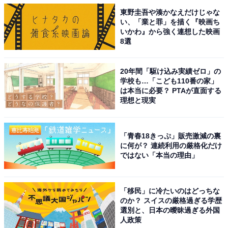
東野圭吾や湊かなえだけじゃな
い、「業と罪」を描く『映画ち
いかわ』から強く連想した映画
8選
20年間「駆け込み実績ゼロ」の
学校も…「こども110番の家」
は本当に必要？ PTAが直面する
理想と現実
「青春18きっぷ」販売激減の裏
に何が？ 連続利用の厳格化だけ
ではない「本当の理由」
「移民」に冷たいのはどっちな
のか？ スイスの厳格過ぎる学歴
選別と、日本の曖昧過ぎる外国
人政策