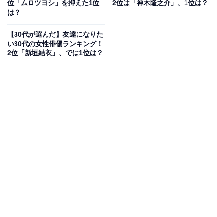
位「ムロツヨシ」を抑えた1位
2位は「神木隆之介」、1位は？
代女性／岡山県）」「イケメンで性格が柔らかくて優し
は？
そうなので可愛がりたいです（30代女性／埼玉県）」
【30代が選んだ】友達になりた
「上下関係はしっかりしている中でも臆せず意見を出し
い30代の女性俳優ランキング！
てくれそうだから（30代男性／東京都）」「極真空手を
2位「新垣結衣」、では1位は？
やっていて、頼り甲斐があるし、素直で性格が良さそう
だから（30代男性／千葉県）」などのコメントが寄せら
れました。