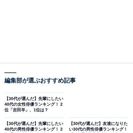
A post shared by 横浜流星 (@ryuseiyokohama_official)
2位は、横浜流星さん。2025年のNHK大河ドラマ『べら
ぼう～蔦重栄華乃夢噺（つたじゅうえいがのゆめばな
し）〜』で主演を務めることが発表され、ますます注目
編集部が選ぶおすすめ記事
を集めています。8月25日に公開された佐藤浩市さんと
のダブル主演映画『春に散る』は、主演の2人が師匠と
【30代が選んだ】先輩にしたい
40代の女性俳優ランキング！ 2
弟子ではなく、先輩後輩のような関係性で一緒にボクシ
位「吉田羊」、1位は？
ングに再挑戦する姿に引き込まれる感動作です。
【30代が選んだ】先輩にしたい
【30代が選んだ】友達になりた
40代の男性俳優ランキング！ 2
い30代の男性俳優ランキング！
回答者からは「ミスしても許せるし何しても許せる（30