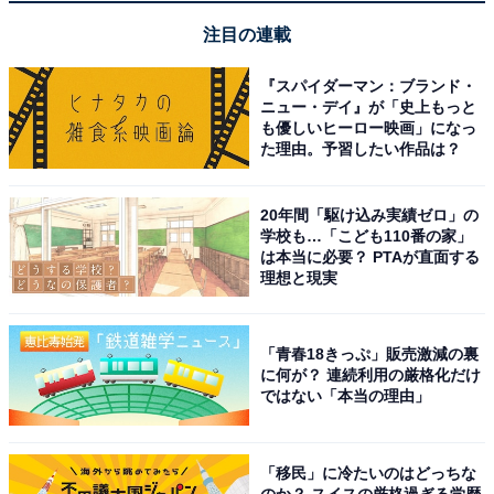
ラや面白い面が“後輩”にしたい存在として人気を集めま
注目の連載
した。
『スパイダーマン：ブランド・
ニュー・デイ』が「史上もっと
回答者からは「色々教えてめっちゃ可愛がりたい（30代
も優しいヒーロー映画」になっ
女性／愛知県）」「あんなにイケメンなのにバカっぽく
た理由。予習したい作品は？
かわいいところ。先輩から好かれる要素しかないと思い
ます。（30代男性／東京都）」「天然だが、教えた事は
20年間「駆け込み実績ゼロ」の
学校も…「こども110番の家」
素直に聞き入れて頑張ってくれそう（30代男性／奈良
は本当に必要？ PTAが直面する
県）」「明るくておもしろく、可愛げがある。慕ってほ
理想と現実
しい（30代女性／大阪府）」などのコメントが寄せられ
ています。
「青春18きっぷ」販売激減の裏
に何が？ 連続利用の厳格化だけ
ではない「本当の理由」
＞次のページ：9位までの全ランキング結果を見る
「移民」に冷たいのはどっちな
※回答者のコメントは原文ママです
のか？ スイスの厳格過ぎる学歴