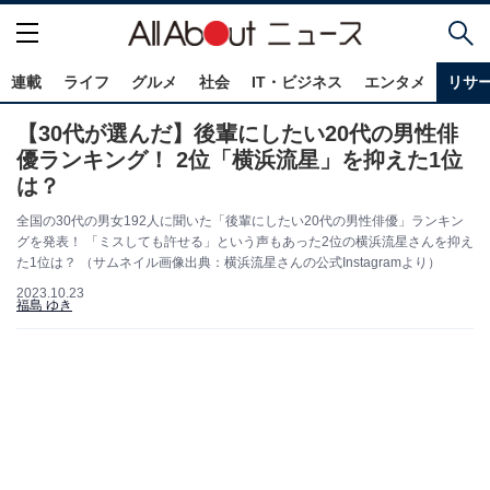
連載
ライフ
グルメ
社会
IT・ビジネス
エンタメ
リサ
【30代が選んだ】後輩にしたい20代の男性俳
優ランキング！ 2位「横浜流星」を抑えた1位
は？
全国の30代の男女192人に聞いた「後輩にしたい20代の男性俳優」ランキン
グを発表！ 「ミスしても許せる」という声もあった2位の横浜流星さんを抑え
た1位は？ （サムネイル画像出典：横浜流星さんの公式Instagramより）
2023.10.23
福島 ゆき