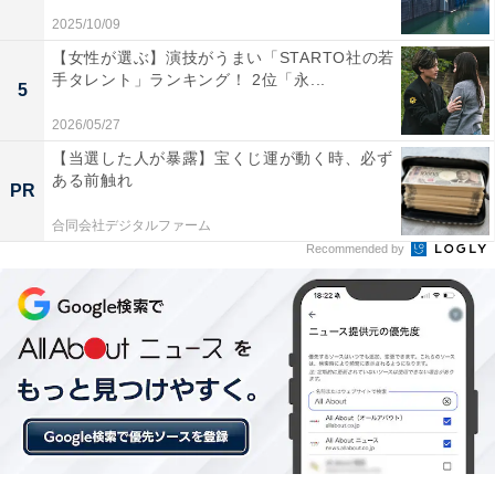
View this post on Instagram
2025/10/09
【女性が選ぶ】演技がうまい「STARTO社の若
手タレント」ランキング！ 2位「永...
5
2026/05/27
【当選した人が暴露】宝くじ運が動く時、必ず
ある前触れ
PR
合同会社デジタルファーム
Recommended by
A post shared by 平野紫耀/Sho Hirano (@sho_h_desyo)
1位は、平野紫耀さん。10月15日に元King & Princeメン
バー、神宮寺勇太さん、岸優太さんとの新グループ
「Number_i」の結成を発表し、俳優としてだけでなく、
アイドルとしての新たな活動にも期待が寄せられていま
す。バラエティ番組やトーク番組などで見せる天然キャ