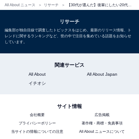
All About ニュース
リサーチ
【30代が選んだ】後輩にしたい20代の男性俳優ランキング！ 2位「横浜流星」を抑えた1位は？
リサーチ
こちらもおすすめ
編集部が独自目線で調査したトピックスをはじめ、最新のリリース情報、ト
レンドに関するランキングなど、世の中で注目を集めている話題をお知らせ
【30代が選んだ】後輩にしたい20代の女性俳優
しています。
ランキング！ 2位は「橋本環奈」、では1位は？
関連サービス
All About
All About Japan
イチオシ
1
2
サイト情報
会社概要
広告掲載
プライバシーポリシー
著作権・商標・免責事項
当サイトの情報についての注意
All About ニュースについて