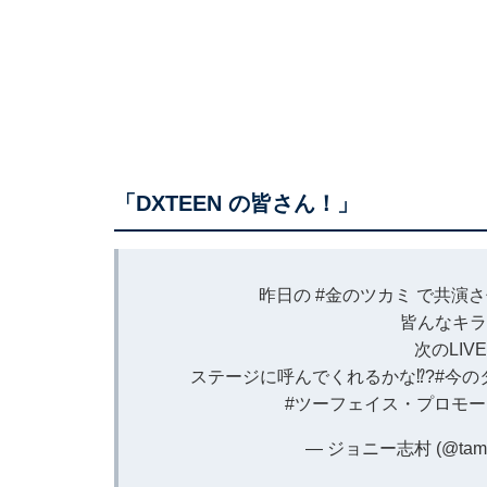
「DXTEEN の皆さん！」
昨日の
#金のツカミ
で共演さ
皆んなキラ
次のLI
ステージに呼んでくれるかな⁉️?
#今の
#ツーフェイス・プロモー
— ジョニー志村 (@tamo