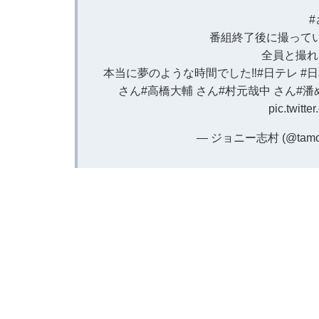
番組終了後に撮ってい
全員と撮れ
本当に夢のような時間でした‼️
#日テレ
#
さん
#高橋大輔
さん
#村元哉中
さん
#潘
pic.twitt
— ジョニー志村 (@tamor