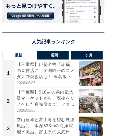
最新
一週間
一ヶ月
【三重県】伊勢名物「赤福」
【兵庫
の直営店に、全国唯一のコメ
ーメン
1
1
ダ大判焼き店も！ 東名阪・
再現した
伊...
道...
2026/08/06
2026/08/0
【千葉県】918㎡の県内最大
【三重
級マーケットから、廃校をリ
「鈴鹿天
2
2
ノベした直売所まで。ファ
は100
ー...
2026/08/06
2026/08/0
立山連峰と富山湾を望む展望
ステラ
風呂に、水深333mの海洋深
詰め放題
3
3
層水風呂。富山県の人気日
00円で「