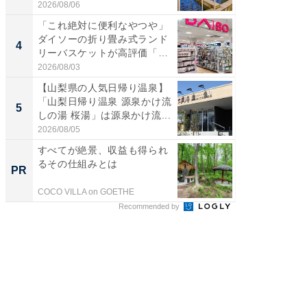
帰...
2026/08/06
2026/08/0
「これ絶対に便利なやつや」
「ミニオ
ダイソーの折り畳み式ランド
ッグ！ 
4
4
リーバスケットが高評価「使
ど、夏限
わ...
2026/08/03
2026/08/0
【山梨県の人気日帰り温泉】
【埼玉
「山梨日帰り温泉 源泉かけ流
「行田天
5
5
しの湯 桜湯」は源泉かけ流...
は和の
が...
2026/08/05
2026/08/0
すべてが絶景、収益も得られ
シェア別荘
るその仕組みとは
wners
PR
PR
COCO VILLA on GOETHE
COCO VIL
Recommended by