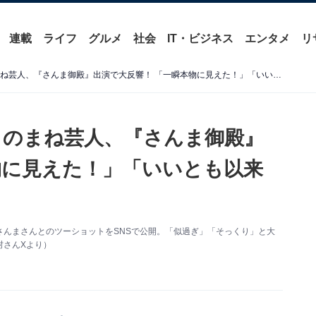
連載
ライフ
グルメ
社会
IT・ビジネス
エンタメ
リ
「再現度MAX」タモリのものまね芸人、『さんま御殿』出演で大反響！ 「一瞬本物に見えた！」「いいとも以来の並び」と話題に
ものまね芸人、『さんま御殿』
物に見えた！」「いいとも以来
んまさんとのツーショットをSNSで公開。「似過ぎ」「そっくり」と大
村さんXより）