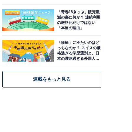
と現実
「青春18きっぷ」販売激
減の裏に何が？ 連続利用
の厳格化だけではない
「本当の理由」
「移民」に冷たいのはど
っちなのか？ スイスの厳
格過ぎる学歴選別と、日
本の曖昧過ぎる外国人政
策
連載をもっと見る