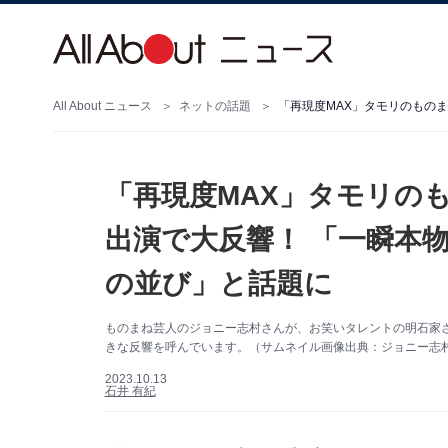
All About ニュース
ネットの話題
「再現度MAX」タモリの
出演で大反響！ 「一瞬本
の並び」と話題に
ものまね芸人のジョニー志村さんが、お笑いタレントの明石家さ
きな反響を呼んでいます。（サムネイル画像出典：ジョニー志
2023.10.13
石井 有紀