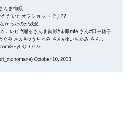
#さんま御殿
ただいたオフショットです??
なかったのが残念…
日本テレビ
#踊るさんま御殿
#未唯mie
さん
#田中祐子
めぐみ
さん
#ゆうちゃみ
さん
#ゆいちゃみ
さん…
er.com/SFyOQLQ72x
i_monomane)
October 10, 2023