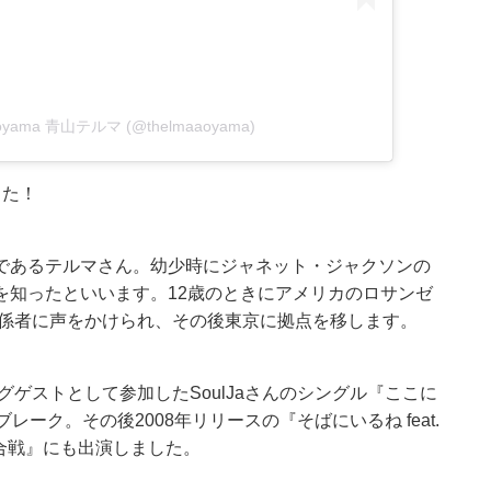
a Aoyama 青山テルマ (@thelmaaoyama)
した！
であるテルマさん。幼少時にジャネット・ジャクソンの
を知ったといいます。12歳のときにアメリカのロサンゼ
関係者に声をかけられ、その後東京に拠点を移します。
グゲストとして参加したSoulJaさんのシングル『ここに
ブレーク。その後2008年リリースの『そばにいるね feat.
歌合戦』にも出演しました。