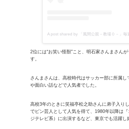
A post shared by 「風間公親－教場０
2位には“お笑い怪獣”こと、明石家さんまさん
す。
さんまさんは、高校時代はサッカー部に所属し
や面白い話などで人気者でした。
高校3年のときに笑福亭松之助さんに弟子入り
でピン芸人として人気を得て、1980年以降は
ジテレビ系）に出演するなど、東京でも活躍し