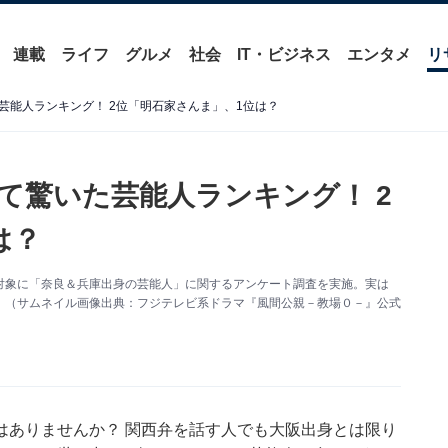
連載
ライフ
グルメ
社会
IT・ビジネス
エンタメ
リ
芸能人ランキング！ 2位「明石家さんま」、1位は？
て驚いた芸能人ランキング！ 2
は？
460人を対象に「奈良＆兵庫出身の芸能人」に関するアンケート調査を実施。実は
。（サムネイル画像出典：フジテレビ系ドラマ『風間公親－教場０－』公式
はありませんか？ 関西弁を話す人でも大阪出身とは限り