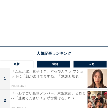
最新
一週間
一ヶ月
「これが北川景子！？」すっぴん？ オフショ
ットに「顔が疲れてますね」「無加工無表...
1
2025/04/22
「うわすごい豪華メンバー」木梨憲武、ヒロミ
へ「連絡ください！」呼び掛ける。ISS...
2