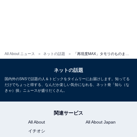
All About ニュース
ネットの話題
「再現度MAX」タモリのものまね芸人、『さんま御殿』出演で大反響！ 「一瞬本物に見えた！」「いいとも以来の並び」と話題に
ネットの話題
国内外のSNSで話題の人＆トピックをタイムリーにお届けします。知ってる
だけでちょっと得する、なんだか楽しい気分になれる、ネット発「知ら（な
きゃ）損」ニュースが盛りだくさん。
関連サービス
All About
All About Japan
イチオシ