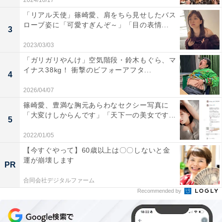
2024/10/17
「リアル天使」篠崎愛、肩をちら見せしたバス
ローブ姿に「可愛すぎんぞ～」「目の表情...
3
2023/03/03
「ガリガリやんけ」空気階段・鈴木もぐら、マ
イナス38kg！ 衝撃のビフォーアフタ...
4
2026/04/07
篠崎愛、豊満な胸元あらわなセクシー写真に
「大変けしからんです」「天下一の美女です...
5
2022/01/05
【今すぐやって】60歳以上は〇〇しないと金
運が崩壊します
PR
合同会社デジタルファーム
Recommended by