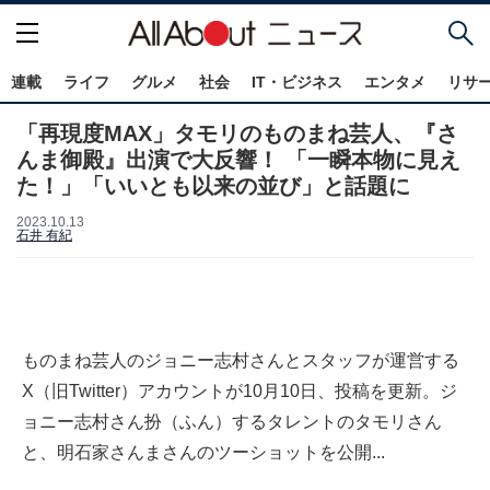
連載
ライフ
グルメ
社会
IT・ビジネス
エンタメ
リサ
「再現度MAX」タモリのものまね芸人、『さ
んま御殿』出演で大反響！ 「一瞬本物に見え
た！」「いいとも以来の並び」と話題に
2023.10.13
石井 有紀
ものまね芸人のジョニー志村さんとスタッフが運営する
X（旧Twitter）アカウントが10月10日、投稿を更新。ジ
ョニー志村さん扮（ふん）するタレントのタモリさん
と、明石家さんまさんのツーショットを公開...