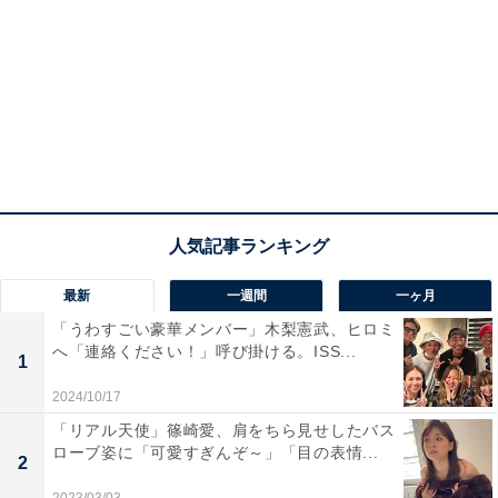
最新
一週間
一ヶ月
「うわすごい豪華メンバー」木梨憲武、ヒロミ
へ「連絡ください！」呼び掛ける。ISS...
1
2024/10/17
「リアル天使」篠崎愛、肩をちら見せしたバス
ローブ姿に「可愛すぎんぞ～」「目の表情...
2