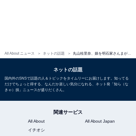
All About ニュース
ネットの話題
丸山桂里奈、娘を明石家さんまが抱っこする様子を公開に「御利益ありそう」の声！ 「これはなんとも贅沢な幸せショット」
ネットの話題
国内外のSNSで話題の人＆トピックをタイムリーにお届けします。知ってる
だけでちょっと得する、なんだか楽しい気分になれる、ネット発「知ら（な
きゃ）損」ニュースが盛りだくさん。
関連サービス
All About
All About Japan
イチオシ