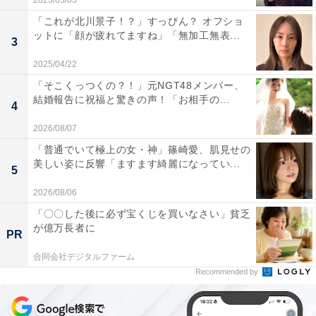
2023/03/03
「これが北川景子！？」すっぴん？ オフショ
ットに「顔が疲れてますね」「無加工無表...
3
2025/04/22
「そこくっつくの？！」元NGT48メンバー、
結婚報告に祝福と驚きの声！「お相手の...
4
2026/08/07
「普通でいて極上の女・神」篠崎愛、肌見せの
美しい姿に反響「ますます綺麗になってい...
5
2026/08/06
「〇〇した後に必ず宝くじを買いなさい」貧乏
が億万長者に
PR
合同会社デジタルファーム
Recommended by